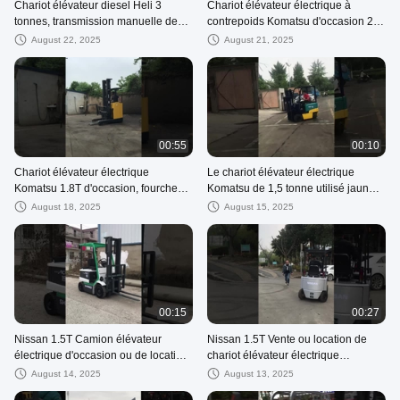
Chariot élévateur diesel Heli 3
Chariot élévateur électrique à
tonnes, transmission manuelle de
contrepoids Komatsu d'occasion 2
qualité industrielle, orange, mât
tonnes mât triplex jaune vert
August 22, 2025
August 21, 2025
triplex solide T
00:55
00:10
Chariot élévateur électrique
Le chariot élévateur électrique
Komatsu 1.8T d'occasion, fourches
Komatsu de 1,5 tonne utilisé jaune
en acier de 6,5 m, jaune, pour la
et vert pour la manutention de
August 18, 2025
August 15, 2025
manutention de matériaux en
matériaux industriels
entrepôt
00:15
00:27
Nissan 1.5T Camion élévateur
Nissan 1.5T Vente ou location de
électrique d'occasion ou de location
chariot élévateur électrique
4WD avec hauteur de levage de
d'occasion 4 roues motrices 3000
August 14, 2025
August 13, 2025
3000 mm en excellent état de
mm Hauteur de levage Prêt à