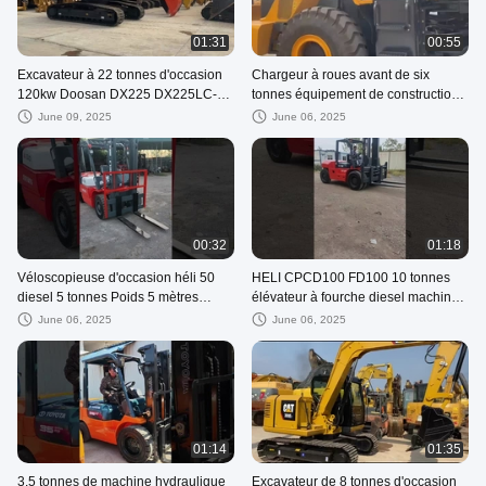
01:31
00:55
Excavateur à 22 tonnes d'occasion
Chargeur à roues avant de six
120kw Doosan DX225 DX225LC-9
tonnes équipement de construction
Excavateur à rampe d'occasion
LIUGONG 862 870H 862H
June 09, 2025
June 06, 2025
00:32
01:18
Véloscopieuse d'occasion héli 50
HELI CPCD100 FD100 10 tonnes
diesel 5 tonnes Poids 5 mètres
élévateur à fourche diesel machine
Hauteur de levage
de levage utilisée HELI série H2000
June 06, 2025
June 06, 2025
01:14
01:35
3.5 tonnes de machine hydraulique
Excavateur de 8 tonnes d'occasion