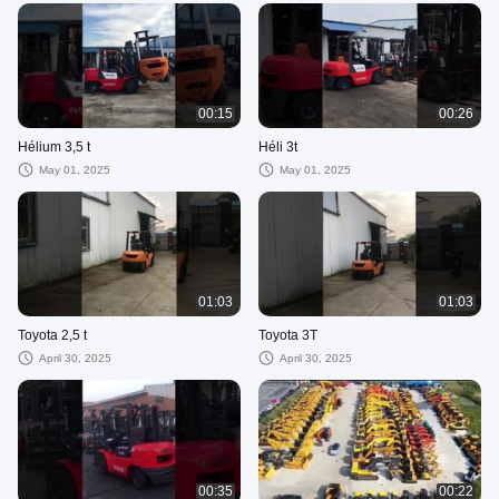
00:15
00:26
Hélium 3,5 t
Héli 3t
May 01, 2025
May 01, 2025
01:03
01:03
Toyota 2,5 t
Toyota 3T
April 30, 2025
April 30, 2025
00:35
00:22