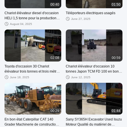
00:40
01:50
Chariot élévateur diesel d'occasion
Téléporteurs électriques usagés
HELI 1,5 tonne pour la production
June 27, 2025
logistique
August 04, 2025
02:08
00:59
Toyota d'occasion 30 Chariot
Chariot élévateur d'occasion 10
élévateur trois tonnes et trois mètres
tonnes Japon TCM FD 100 en bon
Diesel d'occasion Toyota
état Faible coût Faible
June 18, 2025
June 12, 2025
consommation Faible prix
00:29
01:44
En bon état Caterpillar CAT 140
Sany SY365H Excavator Used Isuzu
Grader Machinerie de construction
Moteur Qualité du matériel de