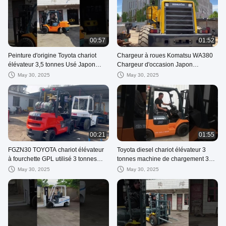
00:57
01:52
Peinture d'origine Toyota chariot
Chargeur à roues Komatsu WA380
élévateur 3,5 tonnes Usé Japon
Chargeur d'occasion Japon
Original machine d'occasion
Machine d'origine 3,1 Cbm Capacité
May 30, 2025
May 30, 2025
de seau
00:21
01:55
FGZN30 TOYOTA chariot élévateur
Toyota diesel chariot élévateur 3
à fourchette GPL utilisé 3 tonnes
tonnes machine de chargement 3
machine de levage de fourchette
mètres étape standard Toyota
May 30, 2025
May 30, 2025
GPL GAS essence japonaise
machine