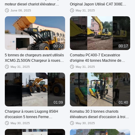
moteur diesel chariot élévateur
Original Japon Utilisé CAT 308E
d'occasion TOYOTA 35 chariot
308E2
June 06, 2025
May 31, 2025
élévateur
00:22
00:17
5 tonnes de chargeurs avant utilisés
Comatsu PC400-7 Excavatrice
XCMG ZL50GN Chargeur à roues
d'origine 40 tonnes Machine de
Bonne performance
creusement Grandes machines de
May 31, 2025
May 31, 2025
construction
01:09
01:40
Chargeur à roues Liugong 856H
Komatsu 30 3 tonnes chariots
d'occasion 5 tonnes Ferme
élévateurs diesel d'occasion à trois
d'élevage de montagne Chargeur à
étages et avec changement latéral
May 30, 2025
May 30, 2025
pelle avant d'occasion