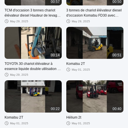
00:57
00:50
TCM d'occasion 3 tonnes chariot
3 tonnes de chariot élévateur diesel
élévateur diesel Hauteur de levage
d'occasion Komatsu FD30 avec
4,5 mètres Trois cerfs Couleur
poids du siège de l'opérateur
May 29, 2025
May 29, 2025
blanche
00:14
00:51
TOYOTA 30 chariot élévateur à
Komatsu 2T
essence liquide double utilisation du
May 01, 2025
pétrole et du gaz Toyota chariot
May 29, 2025
élévateur d'occasion
00:22
00:40
Komatsu 2T
Hélium 2t
May 01, 2025
May 01, 2025