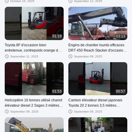
October 10, 2025
September 12, 2025
01:19
03:13
Toyota 8F d'occasion bien
Engins de chantier lourds efficaces
entretenue, contrepoids orange de
DRT 450 Reach Stacker d'occasion
2,5 tonnes, chariot élévateur à
pour KALMAR
September 11, 2025
September 09, 2025
palettes lourdes
01:53
00:57
Helicoptère 16 tonnes utilisé chariot
Camion élévateur diesel japonais
élévateur diesel 2 Sages 3 mètres
Toyota 20 2 tonnes 3,5 mètres
utilisé chariot élévateur
Camion élévateur utilisé Toyota
September 09, 2025
September 08, 2025
machine de levage