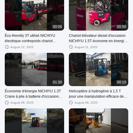
fonctionnement
fonctionner
00:06
00:50
Éco-friendly 3T utilisé NICHIYU
Chariot élévateur diesel d'occasion
électrique contrepoids chariot
NICHIYU 1.5T économe en énergie
élévateur pour couloirs étroits
pour une manutention efficace des
August 12, 2025
August 11, 2025
matériaux
01:30
00:10
Économie d'énergie NICHIYU 1.3T
Helicoptère à hydrogène à 1,5 T
Crane à pile à batterie d'occasion
pour une manipulation efficace des
pour une manipulation efficace des
matériaux
August 09, 2025
August 08, 2025
matériaux