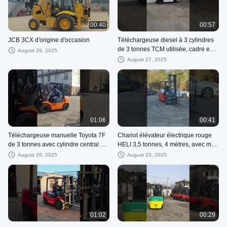
00:40
00:57
JCB 3CX d'origine d'occasion
Téléchargeuse diesel à 3 cylindres
de 3 tonnes TCM utilisée, cadre en
August 29, 2025
acier blanc et robuste
August 27, 2025
01:06
00:41
Téléchargeuse manuelle Toyota 7F
Chariot élévateur électrique rouge
de 3 tonnes avec cylindre central et
HELI 3,5 tonnes, 4 mètres, avec mât
peinture orange
à deux étages, pour l'entreposage
August 26, 2025
August 23, 2025
logistique
01:02
00:29