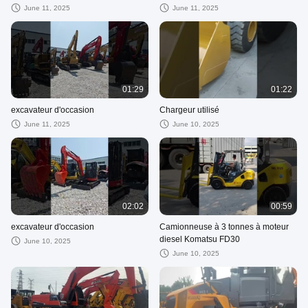
CAT 140 Grader utilisé en stock
construction d'ingénierie
June 11, 2025
June 11, 2025
01:29
01:22
excavateur d'occasion
Chargeur utilisé
June 11, 2025
June 10, 2025
02:02
00:59
excavateur d'occasion
Camionneuse à 3 tonnes à moteur
diesel Komatsu FD30
June 10, 2025
June 10, 2025