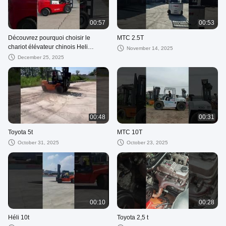
00:57
00:53
Découvrez pourquoi choisir le
MTC 2.5T
chariot élévateur chinois Heli
November 14, 2025
Chariot élévateur Heli K50 Chariot
December 25, 2025
élévateur diesel de 5 tonnes et 3
mètres
00:48
00:31
Toyota 5t
MTC 10T
October 31, 2025
October 23, 2025
00:10
00:28
Héli 10t
Toyota 2,5 t