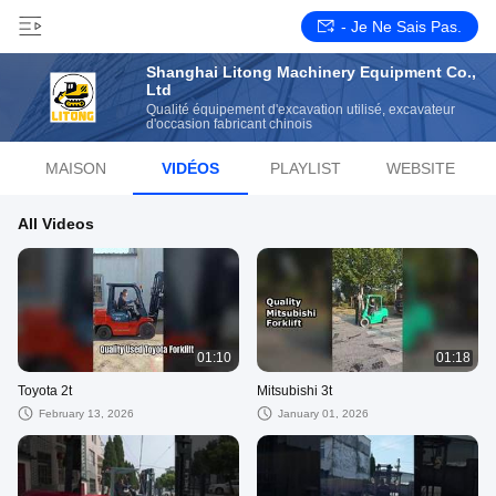
- Je Ne Sais Pas.
Shanghai Litong Machinery Equipment Co.,
Ltd
Qualité équipement d'excavation utilisé, excavateur
d'occasion fabricant chinois
MAISON
VIDÉOS
PLAYLIST
WEBSITE
All Videos
01:10
01:18
Toyota 2t
Mitsubishi 3t
February 13, 2026
January 01, 2026