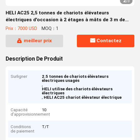
2
/
3
HELI AC25 2,5 tonnes de chariots élévateurs
électriques d'occasion à 2 étages à mâts de 3 m de
hauteur de levage
Prix：7000 USD
MOQ：1
meilleur prix
Contactez
Description De Produit
Surligner
2.5 tonnes de chariots élévateurs
électriques usagés
,
HELI utilise des chariots élévateurs
électriques
,
HELI AC25 chariot élévateur électrique
Capacité
10
d'approvisionnement
Conditions
T/T
de paiement