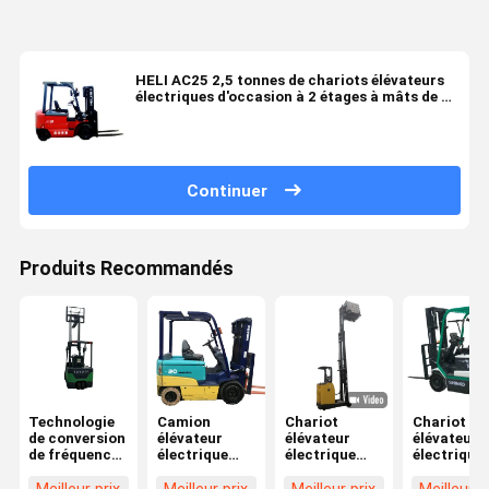
HELI AC25 2,5 tonnes de chariots élévateurs
électriques d'occasion à 2 étages à mâts de 3
m de hauteur de levage
Continuer
Produits Recommandés
Technologie
Camion
Chariot
Chariot
de conversion
élévateur
élévateur
élévateur
de fréquence
électrique
électrique
électrique
à faible bruit
Komatsu 2
Komatsu 1.8T
d'occasion
Chariots
tonnes à deux
d'occasion
SHINKO 1.