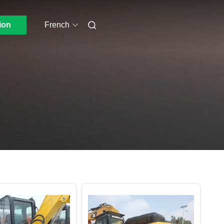
ion
French