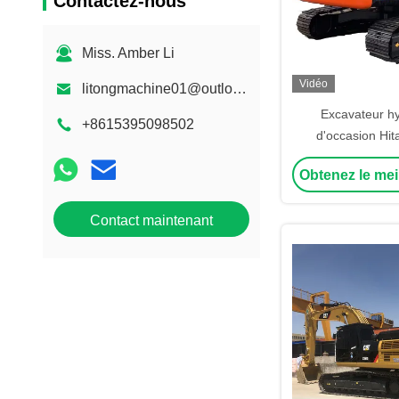
Contactez-nous
Miss. Amber Li
Vidéo
litongmachine01@outlook.com
Excavateur hy
+8615395098502
d'occasion Hit
Obtenez le mei
Contact maintenant