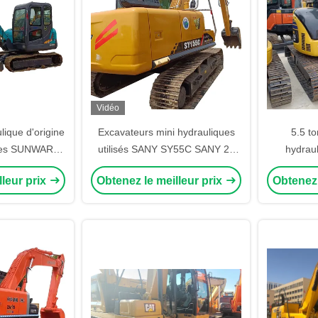
Vidéo
lique d'origine
Excavateurs mini hydrauliques
5.5 t
onnes SUNWARD
utilisés SANY SY55C SANY 26
hydraul
WE70E
35 55 60 75
PC55M
lleur prix
Obtenez le meilleur prix
Obtenez 