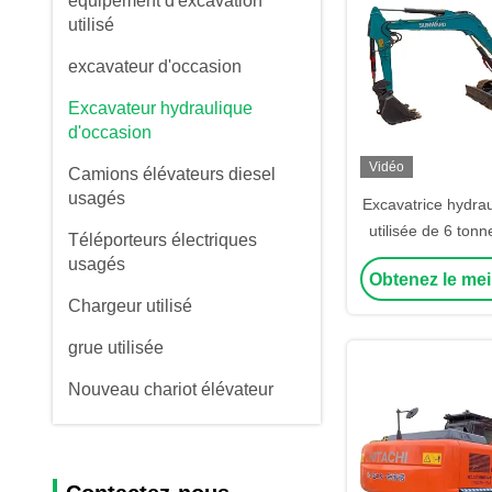
équipement d'excavation
utilisé
excavateur d'occasion
Excavateur hydraulique
d'occasion
Vidéo
Camions élévateurs diesel
usagés
Excavatrice hydrau
utilisée de 6 t
Téléporteurs électriques
SWE60E S
usagés
Obtenez le mei
Chargeur utilisé
grue utilisée
Nouveau chariot élévateur