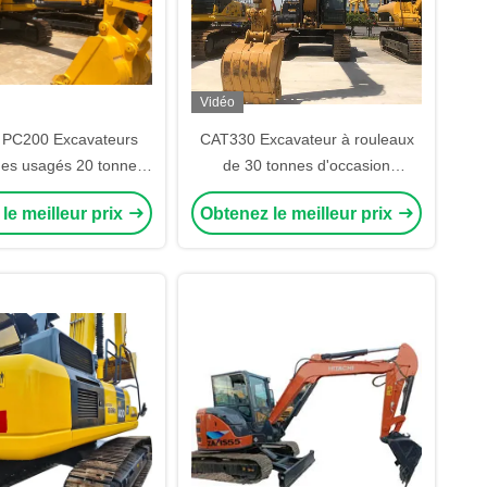
Vidéo
 PC200 Excavateurs
CAT330 Excavateur à rouleaux
ues usagés 20 tonnes
de 30 tonnes d'occasion
 de creusement Bon
Excavateurs d'occasion lourds
le meilleur prix
Obtenez le meilleur prix
rendement
avec approbation EPA