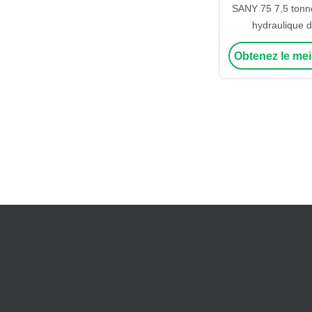
SANY 75 7,5 tonn
hydraulique d
Excavateur à ram
Obtenez le mei
capacité d'