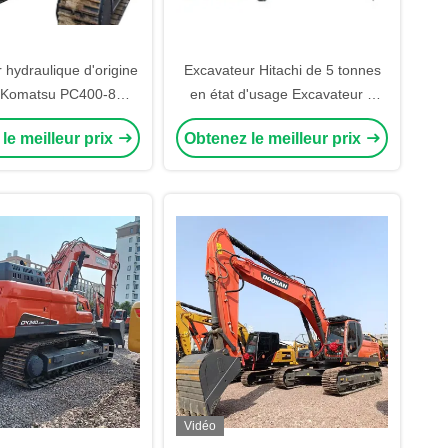
 hydraulique d'origine
Excavateur Hitachi de 5 tonnes
e Komatsu PC400-8
en état d'usage Excavateur à
r Machinery pour
rampe de petite capacité
le meilleur prix
Obtenez le meilleur prix
ateur hydraulique
fabriqué au Japon
Vidéo