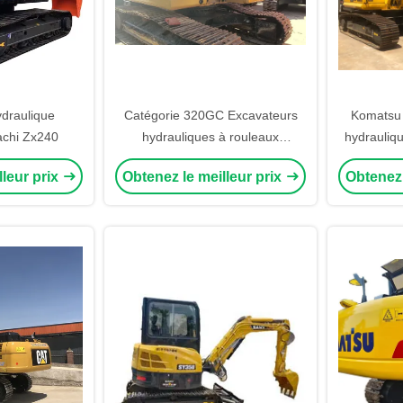
draulique
Catégorie 320GC Excavateurs
Komatsu
achi Zx240
hydrauliques à rouleaux
hydrauliq
d'occasion Excavateur minier
Machine
lleur prix
Obtenez le meilleur prix
Obtenez 
d'occasion