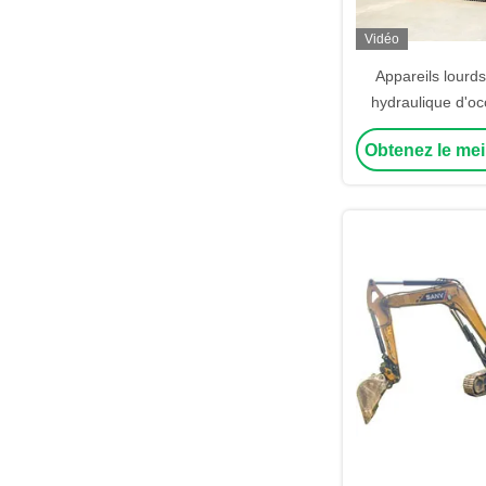
Vidéo
Appareils lourd
hydraulique d'oc
tonnes Grand g
Obtenez le mei
hydraulique Cat