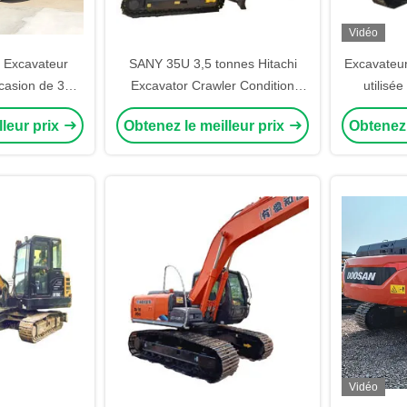
Vidéo
s Excavateur
SANY 35U 3,5 tonnes Hitachi
Excavateur
casion de 36
Excavator Crawler Condition
utilisé
ratte-ciel
utilisée Petite capacité
Crawle
lleur prix
Obtenez le meilleur prix
Obtenez 
336 original
excav
Vidéo