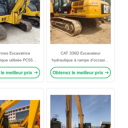
onnes Excavatrice
CAT 336D Excavateur
ique utilisée PC55
hydraulique à rampe d'occasion
R Komatsu Mini
Excavateur original moteur
le meilleur prix
Obtenez le meilleur prix
Creuseuse
japonais