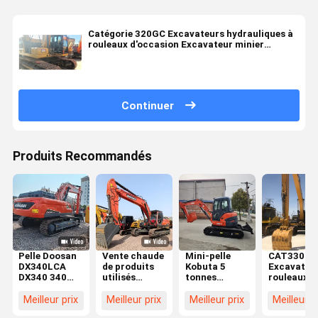
Catégorie 320GC Excavateurs hydrauliques à
rouleaux d'occasion Excavateur minier
d'occasion
Continuer
Produits Recommandés
Pelle Doosan
Vente chaude
Mini-pelle
CAT330
DX340LCA
de produits
Kobuta 5
Excavateur
DX340 340
utilisés
tonnes
rouleaux d
fabriquée en
Doosan
d'occasion,
30 tonnes
Corée / Pelle
DX340LC
petite
d'occasion
Meilleur prix
Meilleur prix
Meilleur prix
Meilleur p
sur chenilles
Excavator 34
capacité,
Excavateu