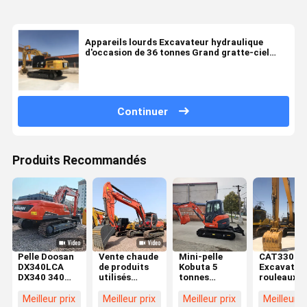
Appareils lourds Excavateur hydraulique
d'occasion de 36 tonnes Grand gratte-ciel
hydraulique Cat336 original
Continuer
Produits Recommandés
Pelle Doosan
Vente chaude
Mini-pelle
CAT330
DX340LCA
de produits
Kobuta 5
Excavateur
DX340 340
utilisés
tonnes
rouleaux d
fabriquée en
Doosan
d'occasion,
30 tonnes
Corée / Pelle
DX340LC
petite
d'occasion
Meilleur prix
Meilleur prix
Meilleur prix
Meilleur p