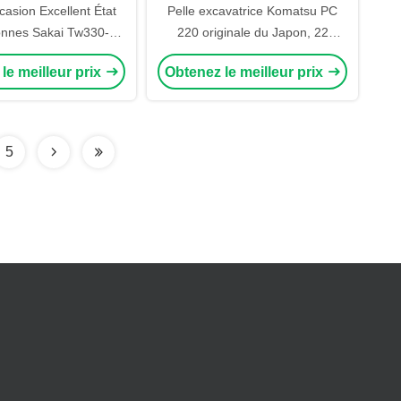
asion Excellent État
Pelle excavatrice Komatsu PC
onnes Sakai Tw330-T
220 originale du Japon, 22
Compacteur Routier
tonnes, grande pelle, prix bon
le meilleur prix
Obtenez le meilleur prix
que Mini d'Occasion
marché, bon état
5