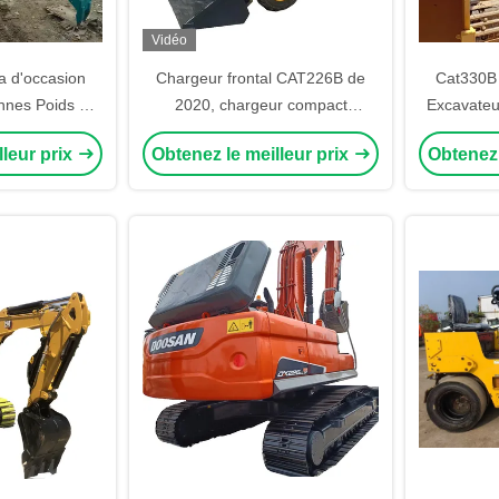
Vidéo
a d'occasion
Chargeur frontal CAT226B de
Cat330B
nnes Poids en
2020, chargeur compact
Excavateu
oteur
d'occasion, exploitation agricole,
30 tonn
lleur prix
Obtenez le meilleur prix
Obtenez 
charge nominale de 2 tonnes,
d'o
modèles CAT226B disponibles à
la vente