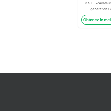
3.5T Excavateur
génération C
Excavateur à mot
Obtenez le mei