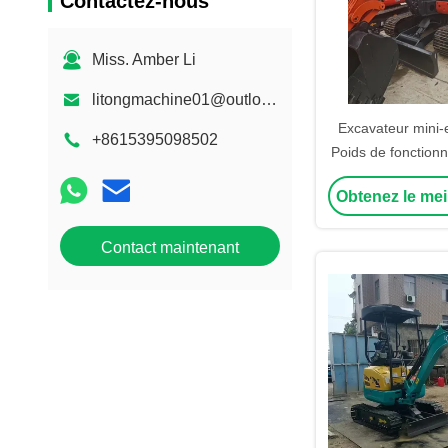
Contactez-nous
Miss. Amber Li
litongmachine01@outlook.com
Excavateur mini-
+8615395098502
Poids de fonction
KX163-5 KX165-5
Obtenez le mei
Moteur de chat
Équipé de 5
Contact maintenant