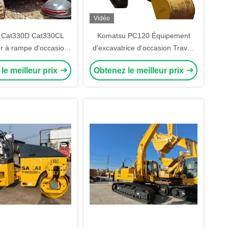
Vidéo
 Cat330D Cat330CL
Komatsu PC120 Équipement
r à rampe d'occasion
d'excavatrice d'occasion Travail
es Moteur japonais
de terrassement Ingénierie
le meilleur prix
Obtenez le meilleur prix
rigine en stock
minière Moteur original