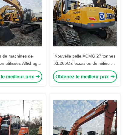
es de machines de
Nouvelle pelle XCMG 27 tonnes
on utilisées Affichage
XE265C d'occasion de milieu de
u de moniteur Adapté
gamme Mini-pelle d'occasion
le meilleur prix
Obtenez le meilleur prix
excavatrice lourde
Chine Original Importé Bon état
sion XE215 XE265C
XE220