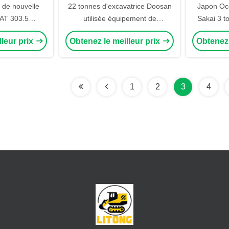
 de nouvelle
22 tonnes d'excavatrice Doosan
Japon Occ
AT 303.5
utilisée équipement de
Sakai 3 t
eur japonais
creusement original coréen dans
Rouleau 
lleur prix
Obtenez le meilleur prix
Obtenez 
la ferme
Hydrauli
1
2
3
4