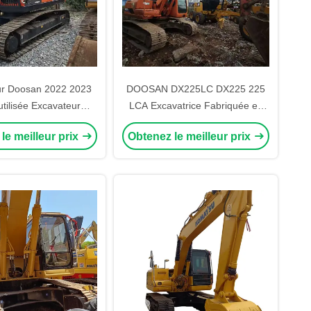
ur Doosan 2022 2023
DOOSAN DX225LC DX225 225
tilisée Excavateur
LCA Excavatrice Fabriquée en
225 Dx225lc Utilisé
Corée Doosan Dx225lc-9c
le meilleur prix
Obtenez le meilleur prix
Excavatrice d'occasion à vendre