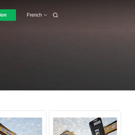
ion
French