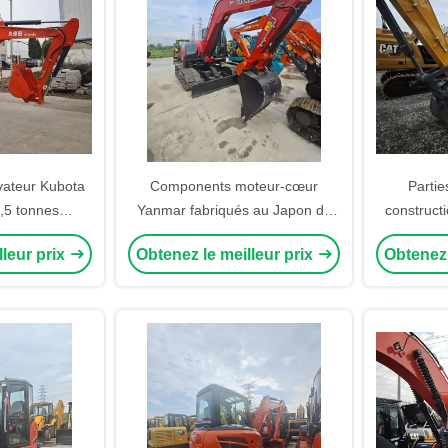
avateur Kubota
Components moteur-cœur
Parti
,5 tonnes
Yanmar fabriqués au Japon de
constructi
bota U55 U35
haute qualité utilisés Yanmar
du pannea
lleur prix
Obtenez le meilleur prix
Obtenez 
VIO80 mini-pelée 8 tonnes poids
à une 
de fonctionnement
d'occa