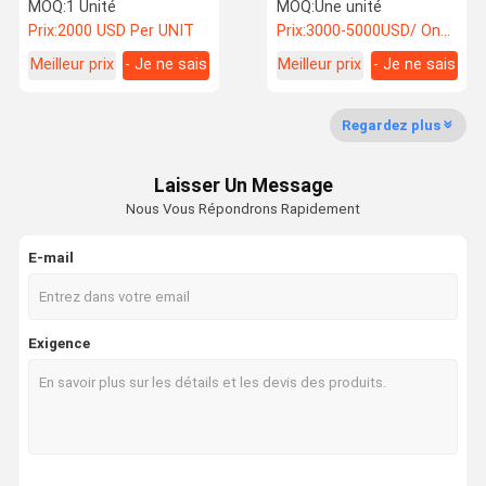
tonnes Poids en service
machines Kubota U55
MOQ:
1 Unité
MOQ:
Une unité
Moteur
U35 U17
Prix:
2000 USD Per UNIT
Prix:
3000-5000USD/ One Unit
Meilleur prix
- Je ne sais
Meilleur prix
- Je ne sais
Visite
Contrôle De
Contact
Nouvelles
pas.
pas.
D'usine
La Qualité
Regardez plus
équipement d'excavation utilisé
Laisser Un Message
excavateur d'occasion
Nous Vous Répondrons Rapidement
Excavateur hydraulique d'occasion
E-mail
Camions élévateurs diesel usagés
Téléporteurs électriques usagés
Exigence
Chargeur utilisé
grue utilisée
Nouveau chariot élévateur