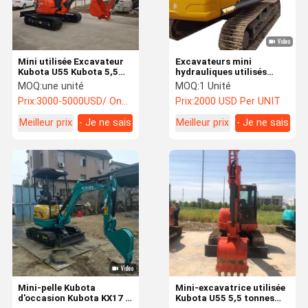
Mini utilisée Excavateur
Excavateurs mini
Kubota U55 Kubota 5,5
hydrauliques utilisés
tonnes Excavateurs
SANY SY55C SANY 26 35
MOQ:
une unité
MOQ:
1 Unité
Kubota U55 U35 U17
55 60 75
Prix:
3000-5000USD/ One Unit
Prix:
2000 USD Per UNIT
Meilleur prix
- Je ne sais
Meilleur prix
- Je ne sais
pas.
pas.
Aperçu
Produits
Vidéos
A Propos De
Nous
Mini-pelle Kubota
Mini-excavatrice utilisée
d'occasion Kubota KX17 8
Kubota U55 5,5 tonnes