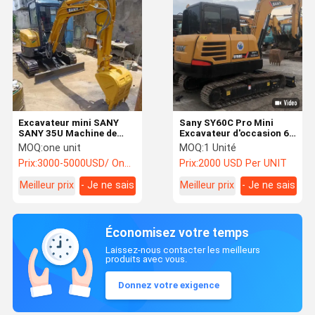
Excavateur mini SANY
Sany SY60C Pro Mini
SANY 35U Machine de
Excavateur d'occasion 6
construction utilisée
Tonnes Sany Sy75 Sy95
MOQ:
one unit
MOQ:
1 Unité
Excavateurs d'occasion
Prix:
3000-5000USD/ One Unit
Prix:
2000 USD Per UNIT
Meilleur prix
- Je ne sais
Meilleur prix
- Je ne sais
pas.
pas.
Économisez votre temps
Laissez-nous contacter les meilleurs
produits avec vous.
Donnez votre exigence