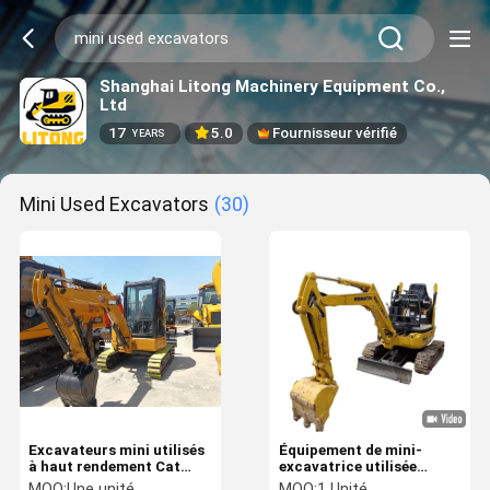
Shanghai Litong Machinery Equipment Co.,
Ltd
17
5.0
Fournisseur vérifié
YEARS
Mini Used Excavators
(30)
Excavateurs mini utilisés
Équipement de mini-
à haut rendement Cat
excavatrice utilisée
303,5 3,5 tonnes
Komatsu PC18 PC18MR
MOQ:
Une unité
MOQ:
1 Unité