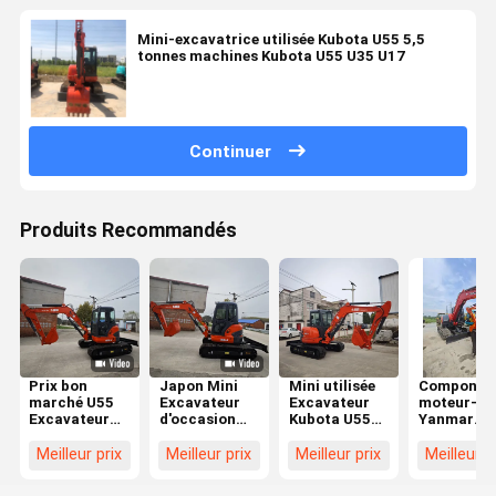
Mini-excavatrice utilisée Kubota U55 5,5
tonnes machines Kubota U55 U35 U17
Continuer
Produits Recommandés
Prix bon
Japon Mini
Mini utilisée
Componen
marché U55
Excavateur
Excavateur
moteur-c
Excavateur
d'occasion
Kubota U55
Yanmar
d'occasion
5,5 tonnes
Kubota 5,5
fabriqués 
Petite pelle de
Kubota U55
tonnes
Japon de
Meilleur prix
Meilleur prix
Meilleur prix
Meilleur p
5 tonnes
Pelle
Excavateurs
haute qual
Machines de
d'occasion
Kubota U55
utilisés