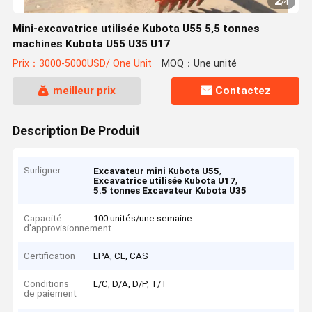
2
/
4
Mini-excavatrice utilisée Kubota U55 5,5 tonnes
machines Kubota U55 U35 U17
Prix：3000-5000USD/ One Unit
MOQ：Une unité
meilleur prix
Contactez
Description De Produit
Surligner
,
Excavateur mini Kubota U55
,
Excavatrice utilisée Kubota U17
5.5 tonnes Excavateur Kubota U35
Capacité
100 unités/une semaine
d'approvisionnement
Certification
EPA, CE, CAS
Conditions
L/C, D/A, D/P, T/T
de paiement