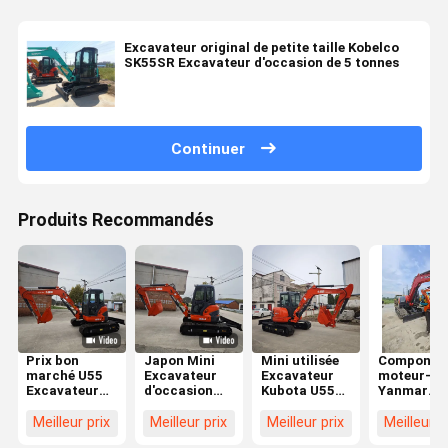
Excavateur original de petite taille Kobelco
SK55SR Excavateur d'occasion de 5 tonnes
Continuer
Produits Recommandés
Prix bon
Japon Mini
Mini utilisée
Componen
marché U55
Excavateur
Excavateur
moteur-c
Excavateur
d'occasion
Kubota U55
Yanmar
d'occasion
5,5 tonnes
Kubota 5,5
fabriqués 
Petite pelle de
Kubota U55
tonnes
Japon de
Meilleur prix
Meilleur prix
Meilleur prix
Meilleur p
5 tonnes
Pelle
Excavateurs
haute qual