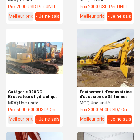
utilisée
d'occasion Excavateur à
Prix:
2000 USD Per UNIT
Prix:
2000 USD Per UNIT
ramper Doosan 340 Avec
la meilleure qualité
Meilleur prix
- Je ne sais
Meilleur prix
- Je ne sais
pas.
pas.
Catégorie 320GC
Équipement d'excavatrice
Excavateurs hydrauliques
d'occasion de 35 tonnes
à rouleaux d'occasion
d'origine Komatsu PC 350
MOQ:
Une unité
MOQ:
Une unité
Excavateur minier
Excavator Digger
Prix:
5000-6000USD/ One Unit
Prix:
3000-5000USD/ One Unit
d'occasion
Meilleur prix
- Je ne sais
Meilleur prix
- Je ne sais
pas.
pas.