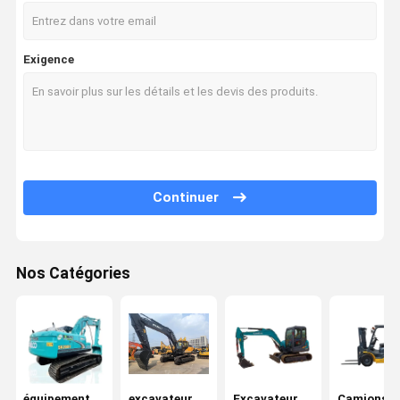
Exigence
Continuer
Nos Catégories
Aperçu
Produits
Vidéos
A Propos De
Nous
équipement
excavateur
Excavateur
Camions