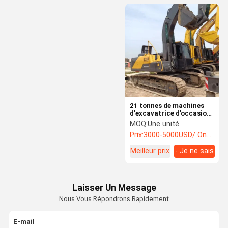
21 tonnes de machines
d'excavatrice d'occasion
VOLVO 210 Excavatrice
MOQ:
Une unité
utilisée
Prix:
3000-5000USD/ One Unit
Meilleur prix
- Je ne sais
pas.
Laisser Un Message
Nous Vous Répondrons Rapidement
E-mail