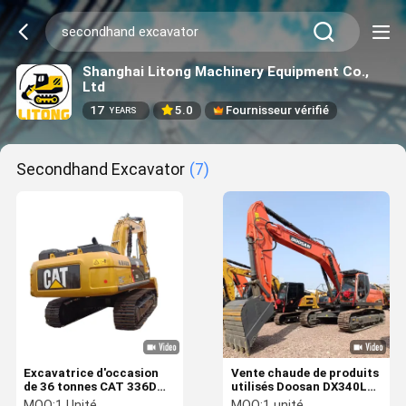
Shanghai Litong Machinery Equipment Co.,
Ltd
17
5.0
Fournisseur vérifié
YEARS
Secondhand Excavator
(7)
Excavatrice d'occasion
Vente chaude de produits
de 36 tonnes CAT 336D
utilisés Doosan DX340LC
336 Excavatrice d'origine
Excavator 34 Tonnes
MOQ:
1 Unité
MOQ:
1 unité