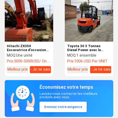
Hitachi ZX350
Toyota 30 3 Tonnes
Excavatrice d'occasion
Diesel Power avec le
de 35 tonnes
meilleur prix
MOQ:
Une unité
MOQ:
1 ensemble
Prix:
3000-5000USD/ One Unit
Prix:
1006 USD Per UNIT
Meilleur prix
- Je ne sais
Meilleur prix
- Je ne sais
pas.
pas.
Économisez votre temps
Laissez-nous contacter les meilleurs
produits avec vous.
Donnez votre exigence