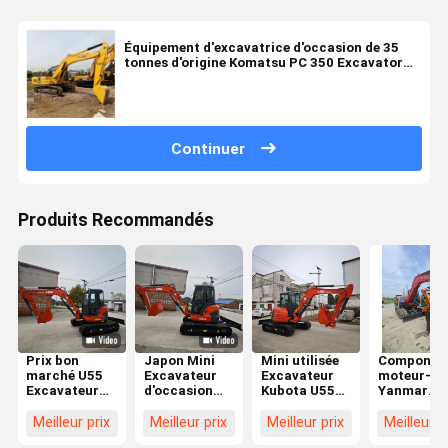
Équipement d'excavatrice d'occasion de 35
tonnes d'origine Komatsu PC 350 Excavator
Digger
Continuer
Produits Recommandés
Prix bon
Japon Mini
Mini utilisée
Componen
marché U55
Excavateur
Excavateur
moteur-c
Excavateur
d'occasion
Kubota U55
Yanmar
d'occasion
5,5 tonnes
Kubota 5,5
fabriqués 
Petite pelle de
Kubota U55
tonnes
Japon de
Meilleur prix
Meilleur prix
Meilleur prix
Meilleur p
5 tonnes
Pelle
Excavateurs
haute qual