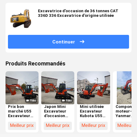
Excavatrice d'occasion de 36 tonnes CAT
336D 336 Excavatrice d'origine utilisée
Continuer
Produits Recommandés
Prix bon
Japon Mini
Mini utilisée
Componen
marché U55
Excavateur
Excavateur
moteur-c
Excavateur
d'occasion
Kubota U55
Yanmar
d'occasion
5,5 tonnes
Kubota 5,5
fabriqués 
Petite pelle de
Kubota U55
tonnes
Japon de
Meilleur prix
Meilleur prix
Meilleur prix
Meilleur p
5 tonnes
Pelle
Excavateurs
haute qual
Machines de
d'occasion
Kubota U55
utilisés