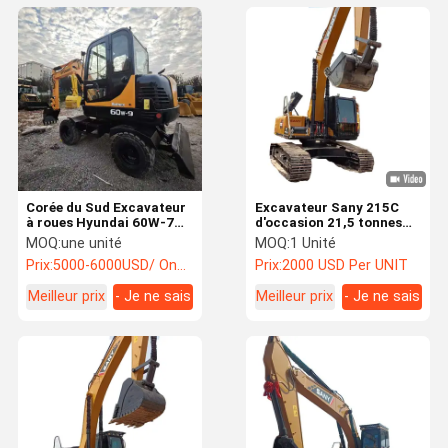
Corée du Sud Excavateur
Excavateur Sany 215C
à roues Hyundai 60W-7
d'occasion 21,5 tonnes
d'occasion avec de
Excavateur Sany Crawler
MOQ:
une unité
MOQ:
1 Unité
bonnes performances
d'occasion
Prix:
5000-6000USD/ One Unit
Prix:
2000 USD Per UNIT
Excavateur à roues
Hyundai d'occasion
Meilleur prix
- Je ne sais
Meilleur prix
- Je ne sais
pas.
pas.