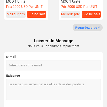
PC400-8 Crawler
minière lourde SANY
MOQ:
1 Unité
MOQ:
1 Unité
Machinery pour
SY365 SY365H SY245H
Prix:
2000 USD Per UNIT
Prix:
2000 USD Per UNIT
excavateur hydraulique
SY215 SY485H
Meilleur prix
- Je ne sais
Meilleur prix
- Je ne sais
Visite
Contrôle De
Contact
Nouvelles
pas.
pas.
D'usine
La Qualité
Regardez plus
équipement d'excavation utilisé
Laisser Un Message
excavateur d'occasion
Nous Vous Répondrons Rapidement
Excavateur hydraulique d'occasion
E-mail
Camions élévateurs diesel usagés
Téléporteurs électriques usagés
Exigence
Chargeur utilisé
grue utilisée
Nouveau chariot élévateur