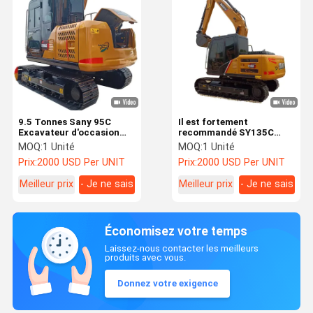
9.5 Tonnes Sany 95C
Il est fortement
Excavateur d'occasion
recommandé SY135C
Yanmar Moteur
Excavateur d'occasion
MOQ:
1 Unité
MOQ:
1 Unité
Excavateurs à rouleaux
SANY Sy215C Sy95C
Prix:
2000 USD Per UNIT
Prix:
2000 USD Per UNIT
utilisés
Excavateurs
Meilleur prix
- Je ne sais
Meilleur prix
- Je ne sais
pas.
pas.
Économisez votre temps
Laissez-nous contacter les meilleurs
produits avec vous.
Donnez votre exigence