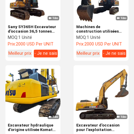
Sany SY365H Excavateur
Machines de
d'occasion 36,5 tonnes
construction utilisées
Sany 365 Excavateur
SANY 245 Excavatrice
MOQ:
1 Unité
MOQ:
1 Unité
d'occasion
Kawasaki Excavatrice
Prix:
2000 USD Per UNIT
Prix:
2000 USD Per UNIT
24,5 Tonnes
Meilleur prix
- Je ne sais
Meilleur prix
- Je ne sais
pas.
pas.
Aperçu
Produits
Vidéos
A Propos De
Nous
Excavateur hydraulique
Excavateur d'occasion
d'origine utilisée Komatsu
pour l'exploitation