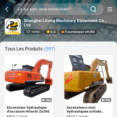
Shanghai Litong Machinery Equipment Co.,
Ltd
17
5.0
Fournisseur vérifié
YEARS
Tous Les Produits
(597)
Excavateur hydraulique
Excavateurs mini
d'occasion Hitachi Zx240
hydrauliques utilisés
SANY SY55C SANY 26 35
MOQ:
1 Unité
MOQ:
1 Unité