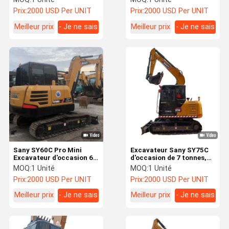
55 60 75
Prix:
2000 USD Per UNIT
Prix:
2000 USD Per UNIT
Meilleur prix
- Je ne sais
Meilleur prix
- Je ne sais
pas.
pas.
Sany SY60C Pro Mini
Excavateur Sany SY75C
Excavateur d'occasion 6
d'occasion de 7 tonnes,
Tonnes Sany Sy75 Sy95
tout neuf, avec moteur
MOQ:
1 Unité
MOQ:
1 Unité
Excavateurs d'occasion
diesel SY 75CPRO
Prix:
2000 USD Per UNIT
Prix:
2000 USD Per UNIT
Meilleur prix
- Je ne sais
Meilleur prix
- Je ne sais
pas.
pas.