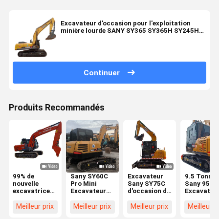
Excavateur d'occasion pour l'exploitation
minière lourde SANY SY365 SY365H SY245H
SY215 SY485H
Continuer
Produits Recommandés
99% de
Sany SY60C
Excavateur
9.5 Tonnes
nouvelle
Pro Mini
Sany SY75C
Sany 95C
excavatrice
Excavateur
d'occasion de
Excavateu
d'occasion
d'occasion 6
7 tonnes, tout
d'occasion
utilisée
Tonnes Sany
neuf, avec
Yanmar
Meilleur prix
Meilleur prix
Meilleur prix
Meilleur p
HITACHI
Sy75 Sy95
moteur diesel
Moteur