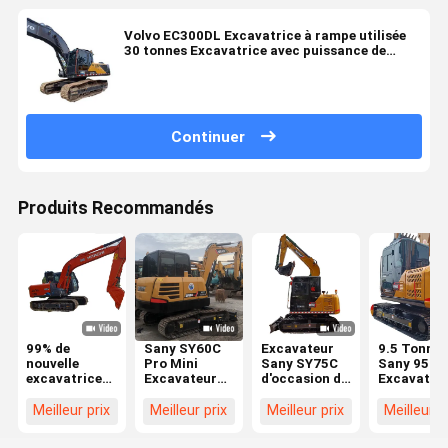
Volvo EC300DL Excavatrice à rampe utilisée
30 tonnes Excavatrice avec puissance de
combustion interne de l'excavatrice
Continuer
Produits Recommandés
99% de
Sany SY60C
Excavateur
9.5 Tonnes
nouvelle
Pro Mini
Sany SY75C
Sany 95C
excavatrice
Excavateur
d'occasion de
Excavateu
d'occasion
d'occasion 6
7 tonnes, tout
d'occasion
utilisée
Tonnes Sany
neuf, avec
Yanmar
Meilleur prix
Meilleur prix
Meilleur prix
Meilleur p
HITACHI
Sy75 Sy95
moteur diesel
Moteur
ZX120
Excavateurs
SY 75CPRO
Excavateu