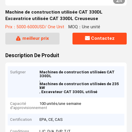
2
/
4
Machine de construction utilisée CAT 330DL
Excavatrice utilisée CAT 330DL Creuseuse
Prix：5000-6000USD/ One Unit
MOQ：Une unité
meilleur prix
Contactez
Description De Produit
Surligner
Machines de construction utilisées CAT
330DL
,
Machines de construction utilisées de 235
kW
,
Excavateur CAT 330DL utilisé
Capacité
100 unités/une semaine
d'approvisionnement
Certification
EPA, CE, CAS
Conditions
L/C, D/A, D/P, T/T