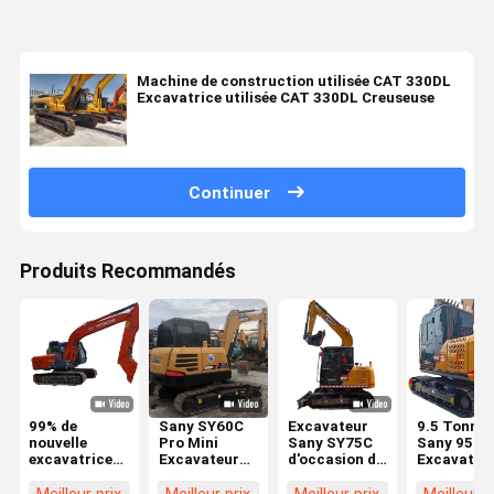
Machine de construction utilisée CAT 330DL
Excavatrice utilisée CAT 330DL Creuseuse
Continuer
Produits Recommandés
99% de
Sany SY60C
Excavateur
9.5 Tonnes
nouvelle
Pro Mini
Sany SY75C
Sany 95C
excavatrice
Excavateur
d'occasion de
Excavateu
d'occasion
d'occasion 6
7 tonnes, tout
d'occasion
utilisée
Tonnes Sany
neuf, avec
Yanmar