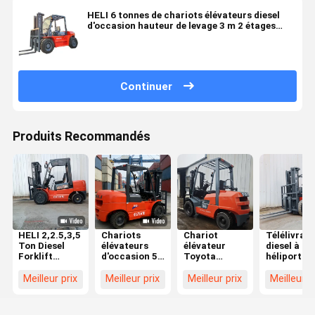
HELI 6 tonnes de chariots élévateurs diesel
d'occasion hauteur de levage 3 m 2 étages
mâts
Continuer
Produits Recommandés
HELI 2,2.5,3,5
Chariots
Chariot
Télélivrate
Ton Diesel
élévateurs
élévateur
diesel à
Forklift
d'occasion 5t
Toyota
héliport de
d'occasion en
Heli
d'occasion 3
3,5 tonnes
excellent état
Fournisseurs
tonnes GPL
rouge avec
Meilleur prix
Meilleur prix
Meilleur prix
Meilleur p
de
de chariots
offrant une
élévation d
fonctionnement,
élévateurs
hauteur de
mètres po
prix
Meilleur prix
levage de 3
usines et