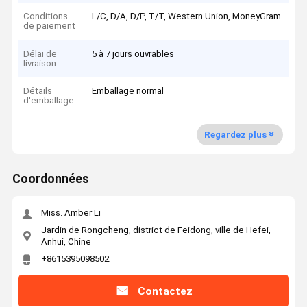
Conditions
L/C, D/A, D/P, T/T, Western Union, MoneyGram
de paiement
Délai de
5 à 7 jours ouvrables
livraison
Détails
Emballage normal
d'emballage
Regardez plus
Coordonnées
Miss. Amber Li
Jardin de Rongcheng, district de Feidong, ville de Hefei,
Anhui, Chine
+8615395098502
Contactez