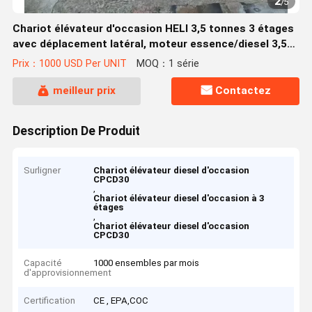
2
/
5
Chariot élévateur d'occasion HELI 3,5 tonnes 3 étages
avec déplacement latéral, moteur essence/diesel 3,5
tonnes 5 tonnes CPCD30
Prix：1000 USD Per UNIT
MOQ：1 série
meilleur prix
Contactez
Description De Produit
Surligner
Chariot élévateur diesel d'occasion
CPCD30
,
Chariot élévateur diesel d'occasion à 3
étages
,
Chariot élévateur diesel d'occasion
CPCD30
Capacité
1000 ensembles par mois
d'approvisionnement
Certification
CE , EPA,COC