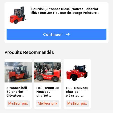
Lourds 3,5 tonnes Diesel Nouveau chariot
élévateur 3m Hauteur de levage Peinture
originale Non rénovée
Continuer
Produits Recommandés
5 tonnes héli
Heli H2000 30
HELI Nouveau
50 chariot
Nouveau
chariot
élévateur
chariot
élévateur
diesel 3
élévateur 3
diesel 18
mètres
tonnes 3m
tonnes
Meilleur prix
Meilleur prix
Meilleur prix
hauteur 5000
hauteur de
kg poids
levage 3