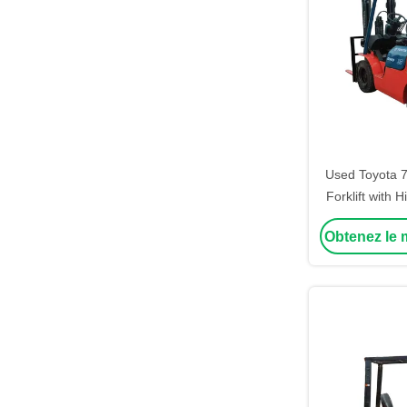
Used Toyota 7
Forklift with
Engine and St
Obtenez le m
for Smooth F
Loading