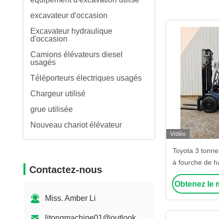
excavateur d'occasion
Excavateur hydraulique
d'occasion
Camions élévateurs diesel
usagés
Téléporteurs électriques usagés
Chargeur utilisé
grue utilisée
Nouveau chariot élévateur
Vidéo
Toyota 3 tonne
à fourche de 
Contactez-nous
Japon FD30 d
Obtenez le m
pour le chari
roues motric
Miss. Amber Li
testé et in
litongmachine01@outlook.com