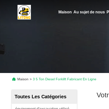
Maison
Au sujet de nous
P
Maison
>
3 5 Ton Diesel Forklift Fabricant En Ligne
Vot
Toutes Les Catégories
équipement d'excavation utilisé