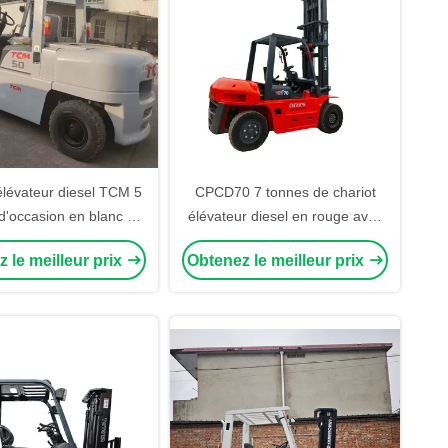
élévateur diesel TCM 5
CPCD70 7 tonnes de chariot
d'occasion en blanc –
élévateur diesel en rouge avec
achine compacte et
élévateur de 6 mètres pour
 le meilleur prix
Obtenez le meilleur prix
e pour le transport de
usines et centres logistiques
matériaux