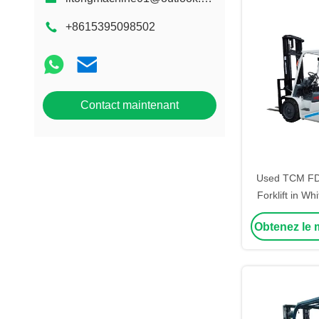
+8615395098502
Contact maintenant
Used TCM FD3
Forklift in Wh
Lifting with C
Obtenez le m
Automotive 
Fac