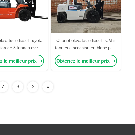
élévateur diesel Toyota
Chariot élévateur diesel TCM 5
ion de 3 tonnes avec
tonnes d'occasion en blanc pour
entral et déplacement
le transport de matériaux
 le meilleur prix
Obtenez le meilleur prix
 pour charges lourdes
7
8