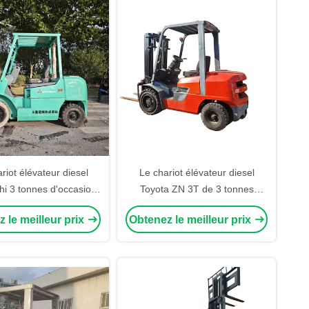
riot élévateur diesel
Le chariot élévateur diesel
hi 3 tonnes d'occasion
Toyota ZN 3T de 3 tonnes
e ingénierie japonaise
d'occasion: un outil éprouvé en
 le meilleur prix
Obtenez le meilleur prix
e premier ordre
matière de robustesse et de
fiabilité industrielle