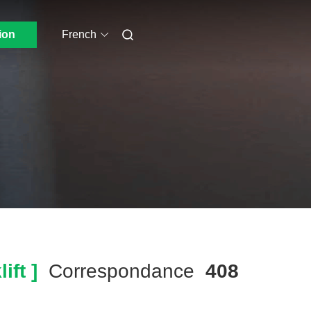
ion
French
ift ]
Correspondance
408