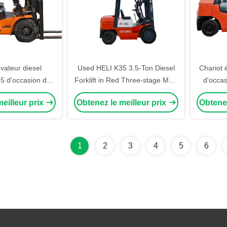
évateur diesel
Used HELI K35 3.5-Ton Diesel
Chariot 
 d'occasion de
Forklift in Red Three-stage Mast
d'occas
ange, mât triplex
with Center Cylinder for
vérin c
eilleur prix
Obtenez le meilleur prix
Obtenez
vec vérin central
Rigorous Logistics and
latéral
es et centres
Construction Sites
stiques
1
2
3
4
5
6