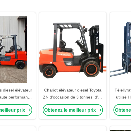
s diesel élévateur
Chariot élévateur diesel Toyota
Télélivra
haute performance
ZN d'occasion de 3 tonnes, d'un
utilisé 
'origine utilisé
rouge saisissant, combinant une
ascens
eilleur prix
Obtenez le meilleur prix
Obtenez
ot élévateur à 4
capacité de charge élevée avec
usines 
es 3m Ascenseur
une construction durable pour
specté à vendre
les opérations d'entrepôt