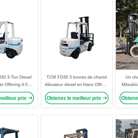
intensives
0 3-Ton Diesel
TCM FD30 3 tonnes de chariot
Un cha
ite Offering 4.5m
élévateur diesel en blanc Offrant
Mitsubis
enter Cylinder in
4,5m Levé avec cylindre central
avec un
eilleur prix
Obtenez le meilleur prix
Obtenez
and Industrial
dans les installations
d
ilities
automobiles et industrielles