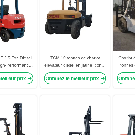
F 2.5-Ton Diesel
TCM 10 tonnes de chariot
Chariot 
 High-Performance
élévateur diesel en jaune, conçu
tonnes 
urdy Metal Build
pour une portée de 4 mètres
Une m
eilleur prix
Obtenez le meilleur prix
Obtenez
actory and Port
dans les entrepôts en plein air
efficac
/Unloading