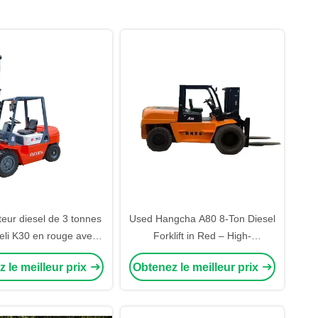
teur diesel de 3 tonnes
Used Hangcha A80 8-Ton Diesel
Heli K30 en rouge avec
Forklift in Red – High-
eur de 5 mètres pour
Performance Cooling System for
 le meilleur prix
Obtenez le meilleur prix
et centres logistiques
Continuous Industrial Use in
Extreme Temperatures