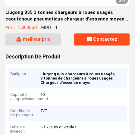
2
/
3
Liugong 835 3 tonnes chargeurs à roues usagés
caoutchouc pneumatique chargeur d'essence moyen
usagé
Prix：15000USD
MOQ：1
meilleur prix
Contactez
Description De Produit
Surligner
,
Liugong 835 chargeurs à roues usagés
,
3 tonnes de chargeurs à roues usagés
Chargeur d'essence moyen
Capacité
10
d'approvisionnement
Conditions
T/T
de paiement
Délai de
5 à 7 jours ouvrables
livraison