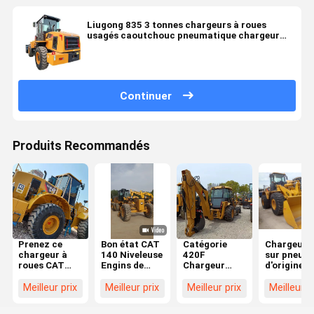
Liugong 835 3 tonnes chargeurs à roues
usagés caoutchouc pneumatique chargeur
d'essence moyen usagé
Continuer
Produits Recommandés
Prenez ce
Bon état CAT
Catégorie
Chargeuse
chargeur à
140 Niveleuse
420F
sur pneus
roues CAT
Engins de
Chargeur
d'origine 
966h
chantier CAT
d'occasion
950H
d'occasion en
140 Niveleuse
Système
7.965*2.78
Meilleur prix
Meilleur prix
Meilleur prix
Meilleur p
bon état
d'occasion en
hydraulique
M Godet d
stock
Chargeur de
4,0 m³