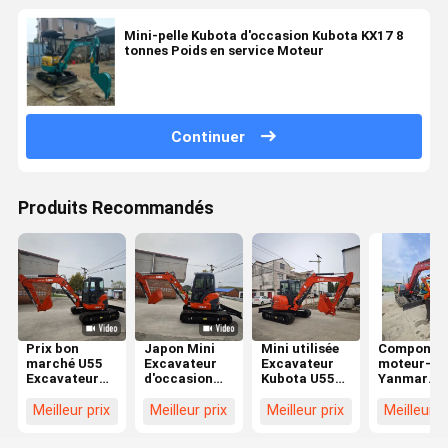
Mini-pelle Kubota d'occasion Kubota KX17 8
tonnes Poids en service Moteur
Continuer
Produits Recommandés
Prix bon
Japon Mini
Mini utilisée
Componen
marché U55
Excavateur
Excavateur
moteur-c
Excavateur
d'occasion
Kubota U55
Yanmar
d'occasion
5,5 tonnes
Kubota 5,5
fabriqués 
Petite pelle de
Kubota U55
tonnes
Japon de
Meilleur prix
Meilleur prix
Meilleur prix
Meilleur p
5 tonnes
Pelle
Excavateurs
haute qual
Machines de
d'occasion
Kubota U55
utilisés