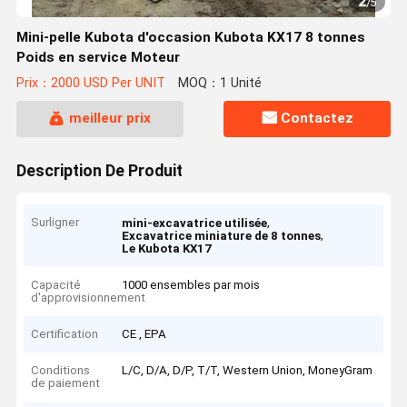
2
/
5
Mini-pelle Kubota d'occasion Kubota KX17 8 tonnes
Poids en service Moteur
Prix：2000 USD Per UNIT
MOQ：1 Unité
meilleur prix
Contactez
Description De Produit
Surligner
,
mini-excavatrice utilisée
,
Excavatrice miniature de 8 tonnes
Le Kubota KX17
Capacité
1000 ensembles par mois
d'approvisionnement
Certification
CE , EPA
Conditions
L/C, D/A, D/P, T/T, Western Union, MoneyGram
de paiement