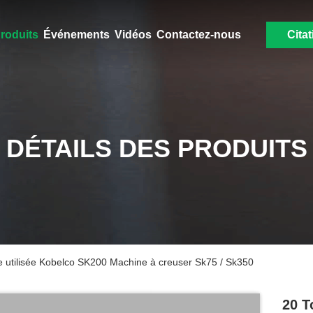
roduits
Événements
Vidéos
Contactez-nous
Citat
DÉTAILS DES PRODUITS
le utilisée Kobelco SK200 Machine à creuser Sk75 / Sk350
20 T