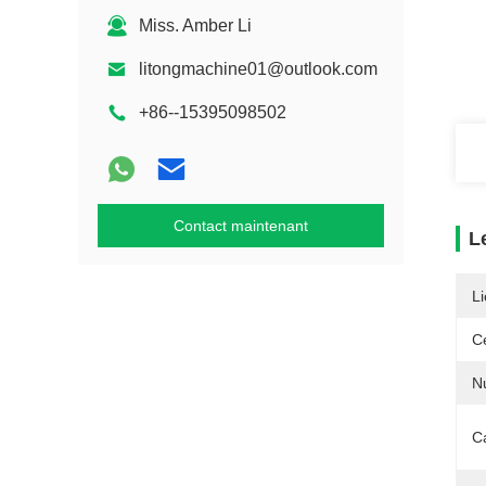
Miss. Amber Li
litongmachine01@outlook.com
+86--15395098502
Contact maintenant
L
Li
Ce
N
C