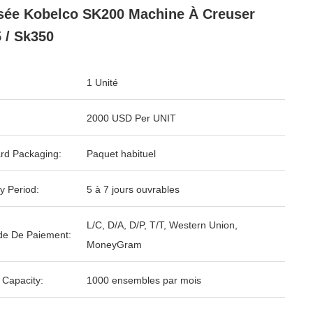
isée Kobelco SK200 Machine À Creuser
 / Sk350
1 Unité
2000 USD Per UNIT
rd Packaging:
Paquet habituel
y Period:
5 à 7 jours ouvrables
L/C, D/A, D/P, T/T, Western Union,
e De Paiement:
MoneyGram
 Capacity:
1000 ensembles par mois