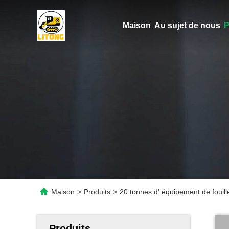
Maison
Au sujet de nous
P
Maison
>
Produits
>
20 tonnes d' équipement de fouil
Produits