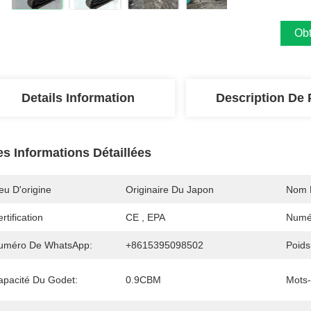
Obt
Details Information
Description De 
es Informations Détaillées
eu D'origine
Originaire Du Japon
Nom 
rtification
CE , EPA
Numé
uméro De WhatsApp:
+8615395098502
Poids
apacité Du Godet:
0.9CBM
Mots-