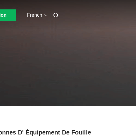
ion
French
onnes D' Équipement De Fouille