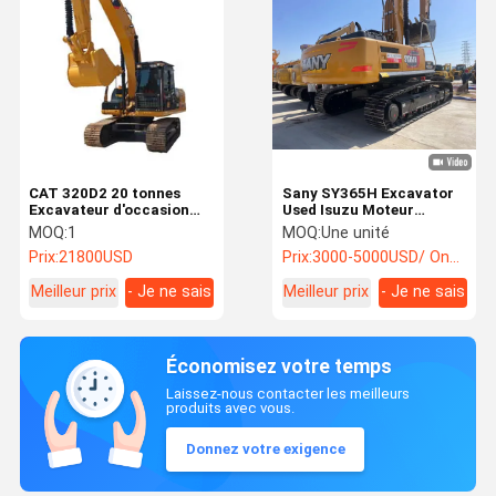
CAT 320D2 20 tonnes
Sany SY365H Excavator
Excavateur d'occasion
Used Isuzu Moteur
Excavateur à combustion
Qualité du matériel de
MOQ:
1
MOQ:
Une unité
interne utilisé
construction d'ingénierie
Prix:
21800USD
Prix:
3000-5000USD/ One Unit
Meilleur prix
- Je ne sais
Meilleur prix
- Je ne sais
pas.
pas.
Économisez votre temps
Laissez-nous contacter les meilleurs
produits avec vous.
Donnez votre exigence