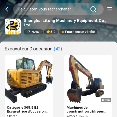
Shanghai Litong Machinery Equipment Co.,
Ltd
17
5.0
Fournisseur vérifié
YEARS
Excavateur D'occasion
(42)
Catégorie 305.5 E2
Machines de
Excavatrice d'occasion
construction utilisées
de 5 tonnes avec force de
SANY 245 Excavatrice
MOQ:
1
MOQ:
1 Unité