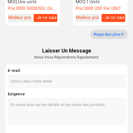
VOLVO 210 Excavatrice
Sany 365 Excavateur
MOQ:
Une unité
MOQ:
1 Unité
utilisée
d'occasion
Prix:
3000-5000USD/ One Unit
Prix:
2000 USD Per UNIT
Meilleur prix
- Je ne sais
Meilleur prix
- Je ne sais
Visite
Contrôle De
Contact
Nouvelles
pas.
pas.
D'usine
La Qualité
Regardez plus
équipement d'excavation utilisé
Laisser Un Message
excavateur d'occasion
Nous Vous Répondrons Rapidement
Excavateur hydraulique d'occasion
E-mail
Camions élévateurs diesel usagés
Téléporteurs électriques usagés
Exigence
Chargeur utilisé
grue utilisée
Nouveau chariot élévateur