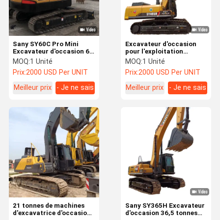
Sany SY60C Pro Mini
Excavateur d'occasion
Excavateur d'occasion 6
pour l'exploitation
Tonnes Sany Sy75 Sy95
minière lourde SANY
MOQ:
1 Unité
MOQ:
1 Unité
Excavateurs d'occasion
SY365 SY365H SY245H
Prix:
2000 USD Per UNIT
Prix:
2000 USD Per UNIT
SY215 SY485H
Meilleur prix
- Je ne sais
Meilleur prix
- Je ne sais
pas.
pas.
Aperçu
Produits
Vidéos
A Propos De
Nous
21 tonnes de machines
Sany SY365H Excavateur
d'excavatrice d'occasion
d'occasion 36,5 tonnes