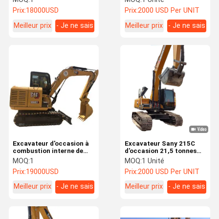
combustion interne
Kawasaki Excavatrice
Prix:
18000USD
Prix:
2000 USD Per UNIT
24,5 Tonnes
Meilleur prix
- Je ne sais
Meilleur prix
- Je ne sais
pas.
pas.
Excavateur d'occasion à
Excavateur Sany 215C
combustion interne de
d'occasion 21,5 tonnes
5,8 tonnes CAT 306E2
Excavateur Sany Crawler
MOQ:
1
MOQ:
1 Unité
avec excavatrice
d'occasion
Prix:
19000USD
Prix:
2000 USD Per UNIT
Meilleur prix
- Je ne sais
Meilleur prix
- Je ne sais
pas.
pas.