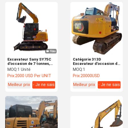
Excavateur Sany SY75C
Catégorie 313D
d'occasion de 7 tonnes,
Excavateur d'occasion de
tout neuf, avec moteur
13,4 tonnes avec force de
MOQ:
1 Unité
MOQ:
1
diesel SY 75CPRO
combustion interne
Prix:
2000 USD Per UNIT
Prix:
20000USD
Meilleur prix
- Je ne sais
Meilleur prix
- Je ne sais
pas.
pas.