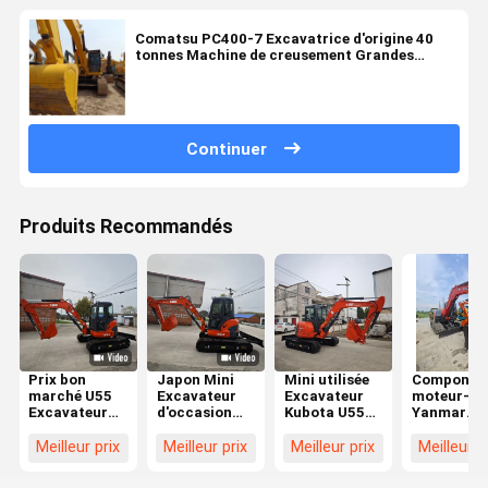
Comatsu PC400-7 Excavatrice d'origine 40
tonnes Machine de creusement Grandes
machines de construction
Continuer
Produits Recommandés
Prix bon
Japon Mini
Mini utilisée
Componen
marché U55
Excavateur
Excavateur
moteur-c
Excavateur
d'occasion
Kubota U55
Yanmar
d'occasion
5,5 tonnes
Kubota 5,5
fabriqués 
Petite pelle de
Kubota U55
tonnes
Japon de
Meilleur prix
Meilleur prix
Meilleur prix
Meilleur p
5 tonnes
Pelle
Excavateurs
haute qual
Machines de
d'occasion
Kubota U55
utilisés