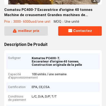
2
/
5
Comatsu PC400-7 Excavatrice d'origine 40 tonnes
Machine de creusement Grandes machines de
construction
Prix：3000- 6000usd/one unit
MOQ：Une unité
meilleur prix
Contactez
Description De Produit
Surligner
,
Komatsu PC400-7
,
Excavateur d'origine 40 tonnes
Construction originale de la pelle
Capacité
100 unités / une semaine
d'approvisionnement
Certification
EPA, CE,CSA
Conditions
L/C, D/A, D/P, T/T
de paiement