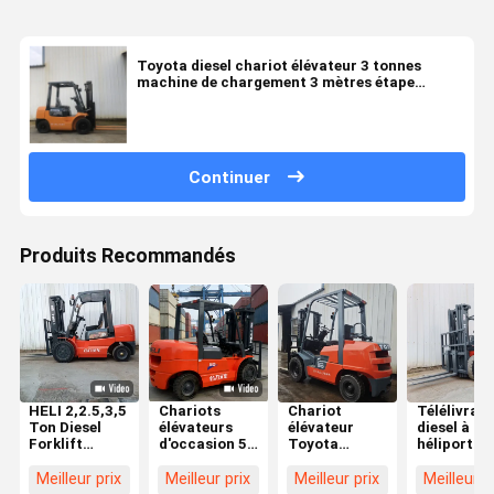
Toyota diesel chariot élévateur 3 tonnes
machine de chargement 3 mètres étape
standard Toyota machine
Continuer
Produits Recommandés
HELI 2,2.5,3,5
Chariots
Chariot
Télélivrate
Ton Diesel
élévateurs
élévateur
diesel à
Forklift
d'occasion 5t
Toyota
héliport de
d'occasion en
Heli
d'occasion 3
3,5 tonnes
excellent état
Fournisseurs
tonnes GPL
rouge avec
Meilleur prix
Meilleur prix
Meilleur prix
Meilleur p
de
de chariots
offrant une
élévation d