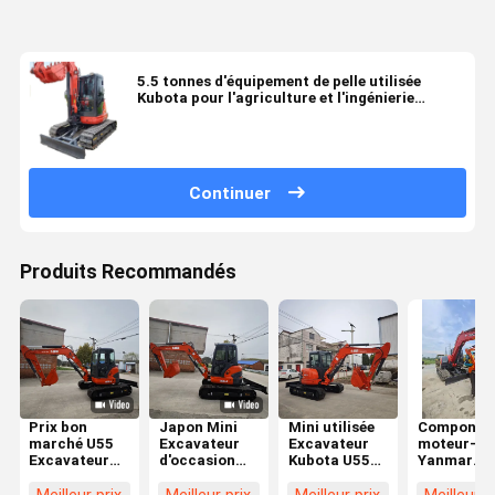
5.5 tonnes d'équipement de pelle utilisée
Kubota pour l'agriculture et l'ingénierie
municipale
Continuer
Produits Recommandés
Prix bon
Japon Mini
Mini utilisée
Componen
marché U55
Excavateur
Excavateur
moteur-c
Excavateur
d'occasion
Kubota U55
Yanmar
d'occasion
5,5 tonnes
Kubota 5,5
fabriqués 
Petite pelle de
Kubota U55
tonnes
Japon de