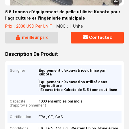
2
/
3
5.5 tonnes d'équipement de pelle utilisée Kubota pour
l'agriculture et l'ingénierie municipale
Prix：2000 USD Per UNIT
MOQ：1 Unité
meilleur prix
Contactez
Description De Produit
Surligner
Équipement d'excavatrice utilisé par
Kubota
,
Équipement d'excavation utilisé dans
l'agriculture
,
,
Excavatrice Kubota de 5
5 tonnes utilisée
Capacité
1000 ensembles par mois
d'approvisionnement
Certification
EPA , CE , CAS
Conditions
L/C, D/A, D/P, T/T, Western Union, MoneyGram