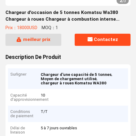
2
/
3
Chargeur d'occasion de 5 tonnes Komatsu Wa380
Chargeur à roues Chargeur à combustion interne
moyen
Prix：18000USD
MOQ：1
meilleur prix
Contactez
Description De Produit
Surligner
,
Chargeur d'une capacité de 5 tonnes
,
Moyen de chargement utilisé
chargeur à roues Komatsu WA380
Capacité
10
d'approvisionnement
Conditions
T/T
de paiement
Délai de
5 à 7 jours ouvrables
livraison