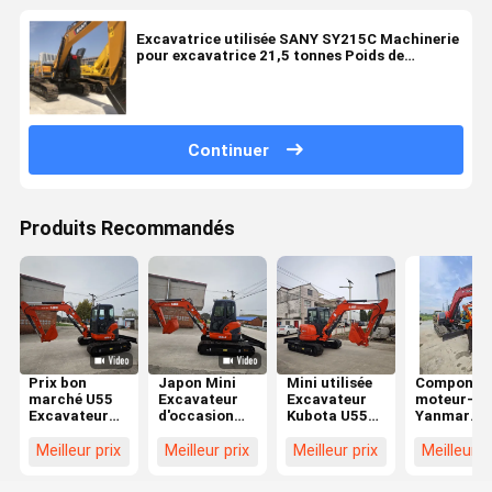
Excavatrice utilisée SANY SY215C Machinerie
pour excavatrice 21,5 tonnes Poids de
fonctionnement
Continuer
Produits Recommandés
Prix bon
Japon Mini
Mini utilisée
Componen
marché U55
Excavateur
Excavateur
moteur-c
Excavateur
d'occasion
Kubota U55
Yanmar
d'occasion
5,5 tonnes
Kubota 5,5
fabriqués 
Petite pelle de
Kubota U55
tonnes
Japon de
Meilleur prix
Meilleur prix
Meilleur prix
Meilleur p
5 tonnes
Pelle
Excavateurs
haute qual
Machines de
d'occasion
Kubota U55
utilisés