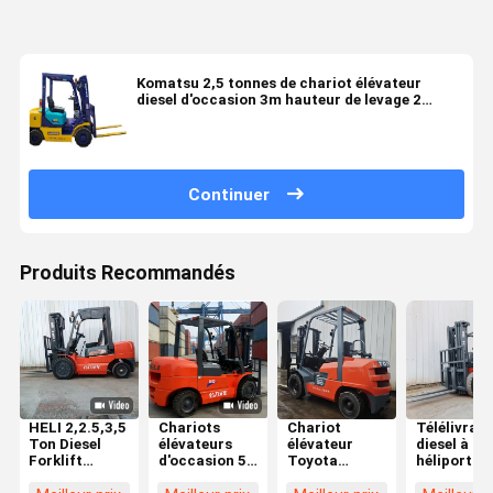
Komatsu 2,5 tonnes de chariot élévateur
diesel d'occasion 3m hauteur de levage 2
étapes de mât
Continuer
Produits Recommandés
HELI 2,2.5,3,5
Chariots
Chariot
Télélivrate
Ton Diesel
élévateurs
élévateur
diesel à
Forklift
d'occasion 5t
Toyota
héliport de
d'occasion en
Heli
d'occasion 3
3,5 tonnes