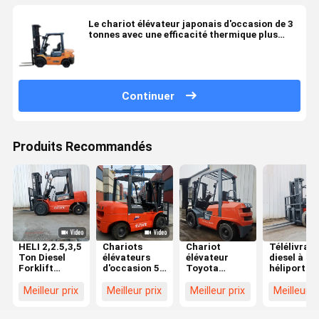
Le chariot élévateur japonais d'occasion de 3
tonnes avec une efficacité thermique plus
élevée en stock
Continuer
Produits Recommandés
HELI 2,2.5,3,5
Chariots
Chariot
Télélivrate
Ton Diesel
élévateurs
élévateur
diesel à
Forklift
d'occasion 5t
Toyota
héliport de
d'occasion en
Heli
d'occasion 3
3,5 tonnes
excellent état
Fournisseurs
tonnes GPL
rouge avec
Meilleur prix
Meilleur prix
Meilleur prix
Meilleur p
de
de chariots
offrant une
élévation d
fonctionnement,
élévateurs
hauteur de
mètres po