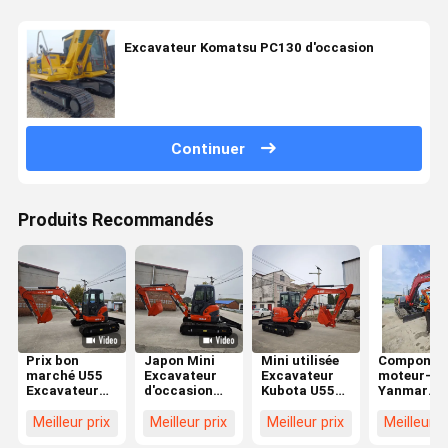
Excavateur Komatsu PC130 d'occasion
Continuer
Produits Recommandés
Prix bon
Japon Mini
Mini utilisée
Componen
marché U55
Excavateur
Excavateur
moteur-c
Excavateur
d'occasion
Kubota U55
Yanmar
d'occasion
5,5 tonnes
Kubota 5,5
fabriqués 
Petite pelle de
Kubota U55
tonnes
Japon de
Meilleur prix
Meilleur prix
Meilleur prix
Meilleur p
5 tonnes
Pelle
Excavateurs
haute qual