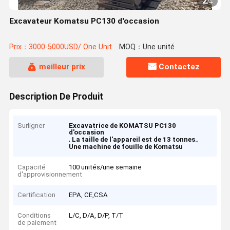
2
/
4
Excavateur Komatsu PC130 d'occasion
Prix：3000-5000USD/ One Unit
MOQ：Une unité
meilleur prix
Contactez
Description De Produit
Surligner
Excavatrice de KOMATSU PC130
d'occasion
,
,
La taille de l'appareil est de 13 tonnes.
Une machine de fouille de Komatsu
Capacité
100 unités/une semaine
d'approvisionnement
Certification
EPA, CE,CSA
Conditions
L/C, D/A, D/P, T/T
de paiement