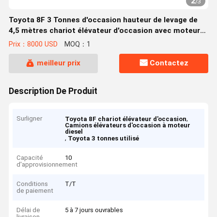
2
/
3
Toyota 8F 3 Tonnes d'occasion hauteur de levage de
4,5 mètres chariot élévateur d'occasion avec moteur
diesel
Prix：8000 USD
MOQ：1
meilleur prix
Contactez
Description De Produit
Surligner
,
Toyota 8F chariot élévateur d'occasion
Camions élévateurs d'occasion à moteur
diesel
,
Toyota 3 tonnes utilisé
Capacité
10
d'approvisionnement
Conditions
T/T
de paiement
Délai de
5 à 7 jours ouvrables
livraison