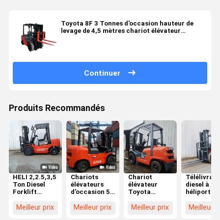
Toyota 8F 3 Tonnes d'occasion hauteur de
levage de 4,5 mètres chariot élévateur
d'occasion avec moteur diesel
Continuer
Produits Recommandés
HELI 2,2.5,3,5
Chariots
Chariot
Télélivrate
Ton Diesel
élévateurs
élévateur
diesel à
Forklift
d'occasion 5t
Toyota
héliport de
d'occasion en
Heli
d'occasion 3
3,5 tonnes
excellent état
Fournisseurs
tonnes GPL
rouge avec
Meilleur prix
Meilleur prix
Meilleur prix
Meilleur p
de
de chariots
offrant une
élévation d