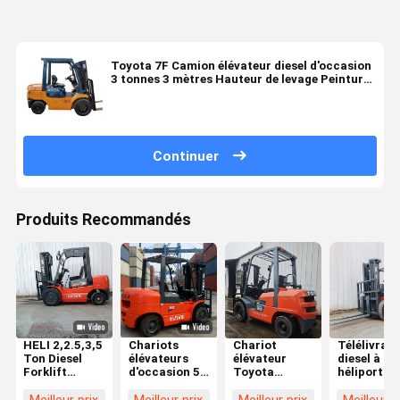
Toyota 7F Camion élévateur diesel d'occasion
3 tonnes 3 mètres Hauteur de levage Peinture
originale
Continuer
Produits Recommandés
HELI 2,2.5,3,5
Chariots
Chariot
Télélivrate
Ton Diesel
élévateurs
élévateur
diesel à
Forklift
d'occasion 5t
Toyota
héliport de
d'occasion en
Heli
d'occasion 3
3,5 tonnes
excellent état
Fournisseurs
tonnes GPL
rouge avec