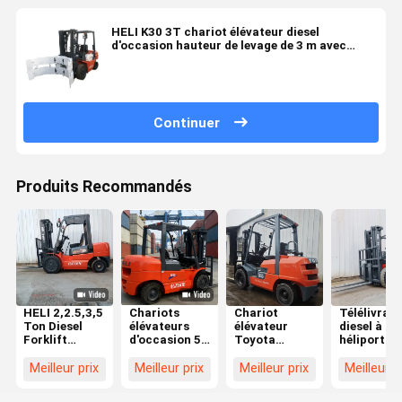
HELI K30 3T chariot élévateur diesel
d'occasion hauteur de levage de 3 m avec
pince à 2 étages
Continuer
Produits Recommandés
HELI 2,2.5,3,5
Chariots
Chariot
Télélivrate
Ton Diesel
élévateurs
élévateur
diesel à
Forklift
d'occasion 5t
Toyota
héliport de
d'occasion en
Heli
d'occasion 3
3,5 tonnes
excellent état
Fournisseurs
tonnes GPL
rouge avec
Meilleur prix
Meilleur prix
Meilleur prix
Meilleur p
de
de chariots
offrant une
élévation d
fonctionnement,
élévateurs
hauteur de
mètres po