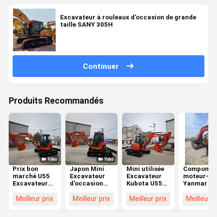
Excavateur à rouleaux d'occasion de grande
taille SANY 305H
Continuer
Produits Recommandés
Prix bon
Japon Mini
Mini utilisée
Componen
marché U55
Excavateur
Excavateur
moteur-c
Excavateur
d'occasion
Kubota U55
Yanmar
d'occasion
5,5 tonnes
Kubota 5,5
fabriqués 
Petite pelle de
Kubota U55
tonnes
Japon de
Meilleur prix
Meilleur prix
Meilleur prix
Meilleur p
5 tonnes
Pelle
Excavateurs
haute qual
Machines de
d'occasion
Kubota U55
utilisés