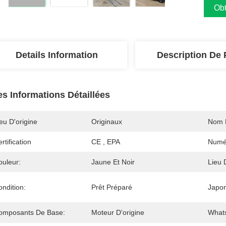
Obt
Details Information
Description De 
es Informations Détaillées
eu D'origine
Originaux
Nom 
rtification
CE , EPA
Numé
ouleur:
Jaune Et Noir
Lieu 
ndition:
Prêt Préparé
Japon
omposants De Base:
Moteur D'origine
What