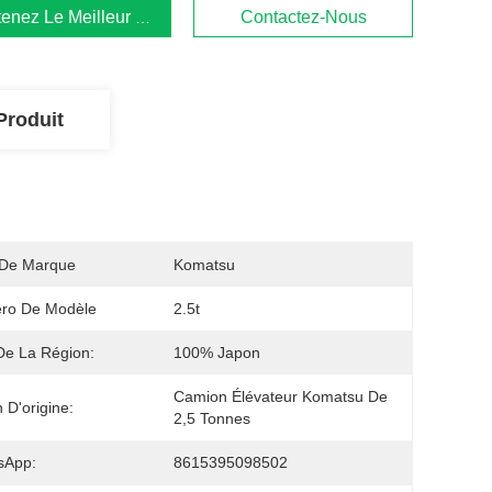
enez Le Meilleur Prix
Contactez-Nous
Produit
De Marque
Komatsu
ro De Modèle
2.5t
De La Région:
100% Japon
Camion Élévateur Komatsu De 
 D'origine:
2,5 Tonnes
sApp:
8615395098502