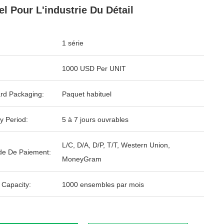
el Pour L'industrie Du Détail
1 série
1000 USD Per UNIT
rd Packaging:
Paquet habituel
y Period:
5 à 7 jours ouvrables
L/C, D/A, D/P, T/T, Western Union,
e De Paiement:
MoneyGram
 Capacity:
1000 ensembles par mois