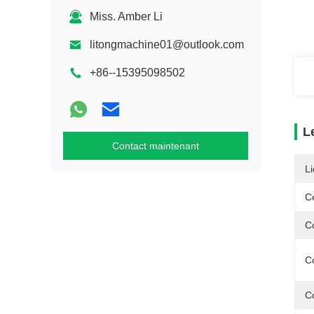
Miss. Amber Li
litongmachine01@outlook.com
+86--15395098502
L
Contact maintenant
Li
Ce
C
Co
C