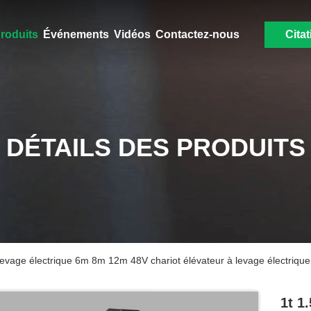
roduits
Événements
Vidéos
Contactez-nous
Citat
DÉTAILS DES PRODUITS
 à levage électrique 6m 8m 12m 48V chariot élévateur à levage électrique
1t 1