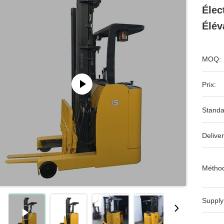
Élec
Élév
MOQ:
Prix:
Standa
Deliver
Méthod
Supply