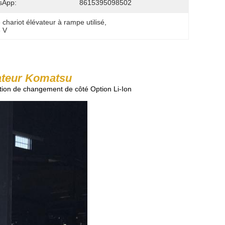
sApp:
8615395098502
e chariot élévateur à rampe utilisé
, 
8 V
ateur Komatsu
tion de changement de côté Option Li-Ion