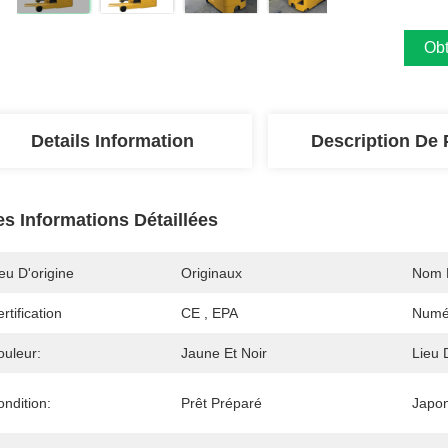
Obt
Details Information
Description De 
es Informations Détaillées
eu D'origine
Originaux
Nom 
rtification
CE , EPA
Numé
ouleur:
Jaune Et Noir
Lieu 
ndition:
Prêt Préparé
Japon