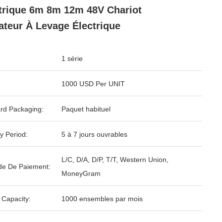
trique 6m 8m 12m 48V Chariot
ateur À Levage Électrique
1 série
1000 USD Per UNIT
rd Packaging:
Paquet habituel
y Period:
5 à 7 jours ouvrables
L/C, D/A, D/P, T/T, Western Union,
e De Paiement:
MoneyGram
 Capacity:
1000 ensembles par mois