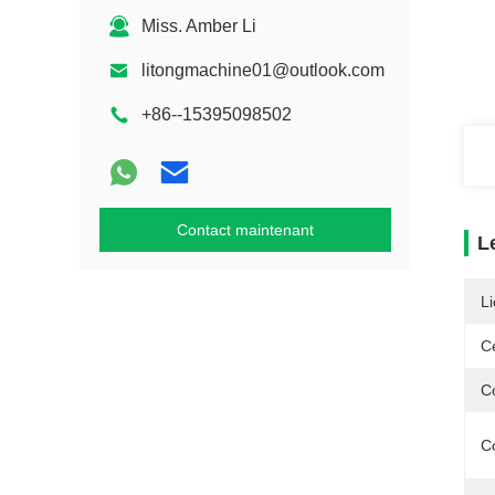
Miss. Amber Li
litongmachine01@outlook.com
+86--15395098502
Contact maintenant
L
Li
Ce
C
Co