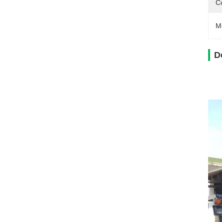
C
M
D