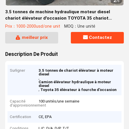
2
/
5
3.5 tonnes de machine hydraulique moteur diesel
chariot élévateur d'occasion TOYOTA 35 chariot
élévateur
Prix：1000-2000usd/one unit
MOQ：Une unité
meilleur prix
Contactez
Description De Produit
Surligner
3.5 tonnes de chariot élévateur à moteur
diesel
,
Camion élévateur hydraulique à moteur
diesel
,
Toyota 35 élévateur à fourche d'occasion
Capacité
100 unités/une semaine
d'approvisionnement
Certification
CE, EPA
Conditions
L/C, D/A, D/P, T/T