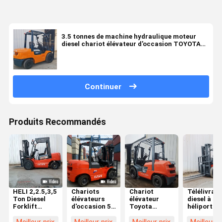
3.5 tonnes de machine hydraulique moteur
diesel chariot élévateur d'occasion TOYOTA
35 chariot élévateur
Continuer
Produits Recommandés
HELI 2,2.5,3,5
Chariots
Chariot
Télélivrate
Ton Diesel
élévateurs
élévateur
diesel à
Forklift
d'occasion 5t
Toyota
héliport de
d'occasion en
Heli
d'occasion 3
3,5 tonnes
excellent état
Fournisseurs
tonnes GPL
rouge avec