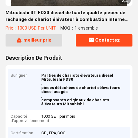
2
/
4
Mitsubishi 3T FD30 diesel de haute qualité pièces de
rechange de chariot élévateur à combustion interne
d'origine utilisée chariot élévateur à combustion
Prix：1000 USD Per UNIT
MOQ：1 ensemble
interne Japon vente à chaud avec support
meilleur prix
Contactez
Description De Produit
Surligner
Parties de chariots élévateurs diesel
Mitsubishi FD30
,
pièces détachées de chariots élévateurs
diesel usagés
,
composants originaux de chariots
élévateurs Mitsubishi
Capacité
1000 SET par mois
d'approvisionnement
Certification
CE , EPA,COC