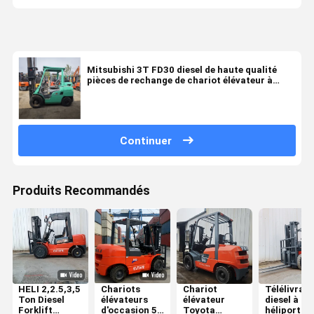
Mitsubishi 3T FD30 diesel de haute qualité
pièces de rechange de chariot élévateur à
combustion interne d'origine utilisée chariot
élévateur à combustion interne Japon vente à
chaud avec support
Continuer
Produits Recommandés
HELI 2,2.5,3,5
Chariots
Chariot
Télélivrate
Ton Diesel
élévateurs
élévateur
diesel à
Forklift
d'occasion 5t
Toyota
héliport de