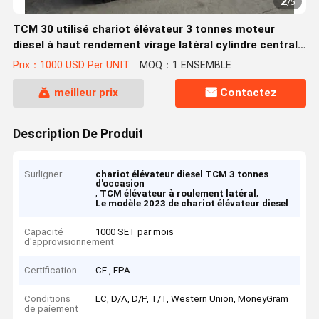
2
/
5
TCM 30 utilisé chariot élévateur 3 tonnes moteur
diesel à haut rendement virage latéral cylindre central
modèle 2023 vente à chaud
Prix：1000 USD Per UNIT
MOQ：1 ENSEMBLE
meilleur prix
Contactez
Description De Produit
Surligner
chariot élévateur diesel TCM 3 tonnes
d'occasion
,
,
TCM élévateur à roulement latéral
Le modèle 2023 de chariot élévateur diesel
Capacité
1000 SET par mois
d'approvisionnement
Certification
CE , EPA
Conditions
LC, D/A, D/P, T/T, Western Union, MoneyGram
de paiement