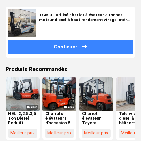
TCM 30 utilisé chariot élévateur 3 tonnes
moteur diesel à haut rendement virage latéral
cylindre central modèle 2023 vente à chaud
Continuer
Produits Recommandés
HELI 2,2.5,3,5
Chariots
Chariot
Télélivrate
Ton Diesel
élévateurs
élévateur
diesel à
Forklift
d'occasion 5t
Toyota
héliport de
d'occasion en
Heli
d'occasion 3
3,5 tonnes
excellent état
Fournisseurs
tonnes GPL
rouge avec
Meilleur prix
Meilleur prix
Meilleur prix
Meilleur p
de
de chariots
offrant une
élévation d