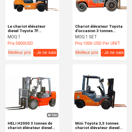
Le chariot élévateur
Chariot élévateur Toyota
diesel Toyota 7F
d'occasion 3 tonnes
d'occasion de 3 tonnes et
Hauteur de levage 4m
MOQ:
1
MOQ:
1 SET
4 mètres de hauteur de
Moteur diesel Occasion
Prix:
5800USD
Prix:
1006 USD Per UNIT
levage peut être rénové
Japon Original Machine
d'occasion
Meilleur prix
- Je ne sais
Meilleur prix
- Je ne sais
pas.
pas.
Aperçu
Produits
Vidéos
A Propos De
Nous
HELI H2000 3 tonnes de
Mini Toyota 3,5 tonnes
chariot élévateur diesel
chariot élévateur diesel