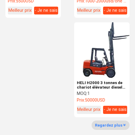
Prix:
5500USD
Prix:
1000-2000usd/one unit
série H2000
Meilleur prix
- Je ne sais
Meilleur prix
- Je ne sais
pas.
pas.
HELI H2000 3 tonnes de
chariot élévateur diesel
lourd d'occasion hauteur
MOQ:
1
de levage 3 m avec mâts à
Prix:
50000USD
2 étages
Meilleur prix
- Je ne sais
pas.
Regardez plus