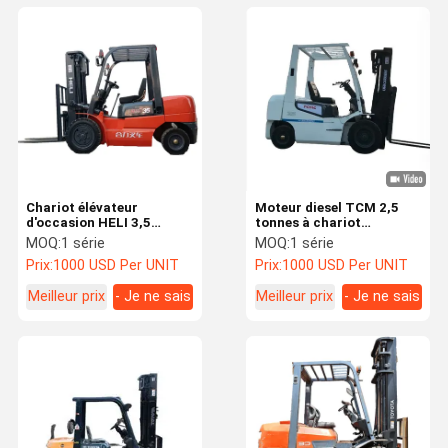
Chariot élévateur
Moteur diesel TCM 2,5
d'occasion HELI 3,5
tonnes à chariot
tonnes 3 étages avec
élévateur à force pompe
MOQ:
1 série
MOQ:
1 série
déplacement latéral,
TCM 3 tonnes à chariot
Prix:
1000 USD Per UNIT
Prix:
1000 USD Per UNIT
moteur essence/diesel 3,5
élévateur dimensions
tonnes 5 tonnes CPCD30
techniques
Meilleur prix
- Je ne sais
Meilleur prix
- Je ne sais
pas.
pas.