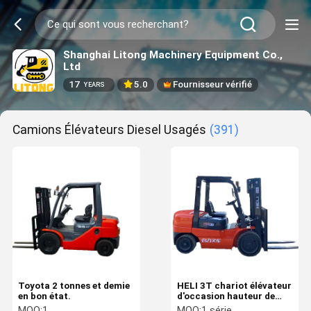
Shanghai Litong Machinery Equipment Co.,
Ltd
17
5.0
Fournisseur vérifié
YEARS
Camions Élévateurs Diesel Usagés
(391)
Toyota 2 tonnes et demie
HELI 3T chariot élévateur
en bon état.
d'occasion hauteur de
levage 3 m avec mât et
MOQ:
1
MOQ:
1 série