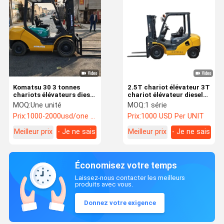
Komatsu 30 3 tonnes
2.5T chariot élévateur 3T
chariots élévateurs diesel
chariot élévateur diesel
d'occasion à trois étages
pour l'industrie du détail
MOQ:
Une unité
MOQ:
1 série
et avec changement
Prix:
1000-2000usd/one unit
Prix:
1000 USD Per UNIT
latéral
Meilleur prix
- Je ne sais
Meilleur prix
- Je ne sais
pas.
pas.
Économisez votre temps
Laissez-nous contacter les meilleurs
produits avec vous.
Donnez votre exigence