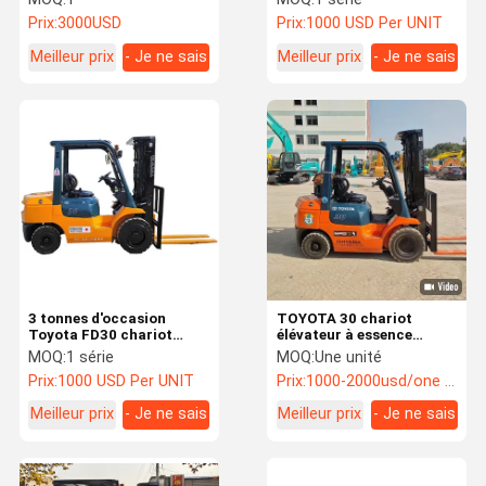
côté de conteneur
Prix:
3000USD
Prix:
1000 USD Per UNIT
Meilleur prix
- Je ne sais
Meilleur prix
- Je ne sais
pas.
pas.
3 tonnes d'occasion
TOYOTA 30 chariot
Toyota FD30 chariot
élévateur à essence
élévateur original
liquide double utilisation
MOQ:
1 série
MOQ:
Une unité
japonais
du pétrole et du gaz
Prix:
1000 USD Per UNIT
Prix:
1000-2000usd/one unit
Toyota chariot élévateur
d'occasion
Meilleur prix
- Je ne sais
Meilleur prix
- Je ne sais
pas.
pas.