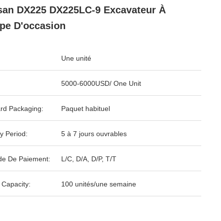
an DX225 DX225LC-9 Excavateur À
pe D'occasion
Une unité
5000-6000USD/ One Unit
rd Packaging:
Paquet habituel
y Period:
5 à 7 jours ouvrables
e De Paiement:
L/C, D/A, D/P, T/T
 Capacity:
100 unités/une semaine