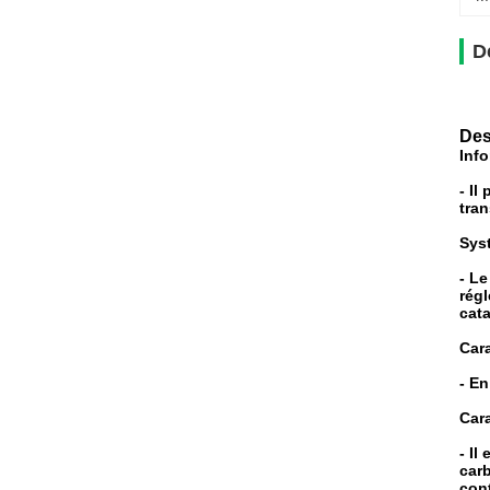
D
Des
Inf
- Il
tran
Sys
- Le
régl
cata
Car
- En
Cara
- Il
car
cont