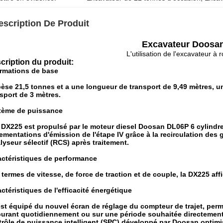
escription De Produit
Excavateur Doosa
L'utilisation de l'excavateur à r
cription du produit:
ormations de base
 pèse 21,5 tonnes et a une longueur de transport de 9,49 mètres, u
sport de 3 mètres.
tème de puissance
 DX225 est propulsé par le moteur diesel Doosan DL06P 6 cylindres
ementations d'émission de l'étape IV grâce à la recirculation des 
lyseur sélectif (RCS) après traitement.
actéristiques de performance
 termes de vitesse, de force de traction et de couple, la DX225 a
ctéristiques de l'efficacité énergétique
 est équipé du nouvel écran de réglage du compteur de trajet, per
burant quotidiennement ou sur une période souhaitée directement
rôle de puissance intelligent (SPC) développé par Doosan optimis