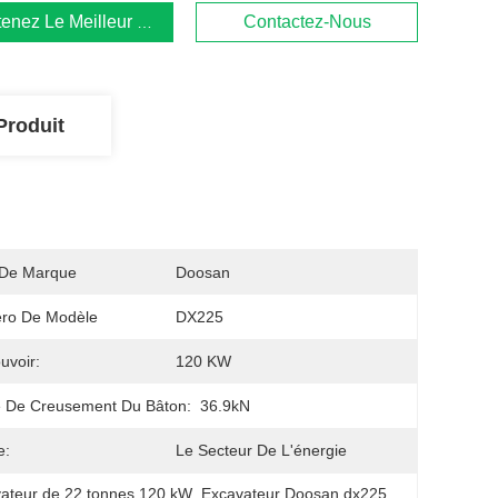
enez Le Meilleur Prix
Contactez-Nous
Produit
De Marque
Doosan
ro De Modèle
DX225
uvoir:
120 KW
 De Creusement Du Bâton:
36.9kN
e:
Le Secteur De L'énergie
ateur de 22 tonnes 120 kW
, 
Excavateur Doosan dx225