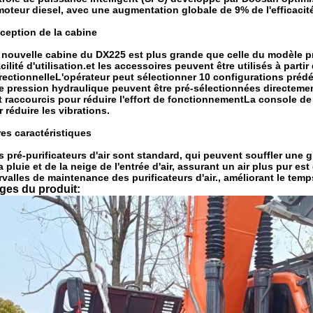
oteur diesel, avec une augmentation globale de 9% de l'efficacit
ception de la cabine
 nouvelle cabine du DX225 est plus grande que celle du modèle pr
acilité d'utilisation.et les accessoires peuvent être utilisés à part
rectionnelleL'opérateur peut sélectionner 10 configurations prédé
de pression hydraulique peuvent être pré-sélectionnées directem
 raccourcis pour réduire l'effort de fonctionnementLa console de
 réduire les vibrations.
es caractéristiques
s pré-purificateurs d'air sont standard, qui peuvent souffler une g
a pluie et de la neige de l'entrée d'air, assurant un air plus pur es
rvalles de maintenance des purificateurs d'air., améliorant le tem
ges du produit: