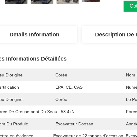
Obt
Details Information
Description De 
es Informations Détaillées
eu D'origine
Corée
Nom 
rtification
EPA, CE, CAS
Numé
eu D'origine:
Corée
Le Po
orce De Creusement Du Seau:
53.4kN
Force
om Du Produit:
Excavateur Doosan
Anné
ettre en évidence:
Excavateur de 22 tonnes d'occasion
, 
Excav