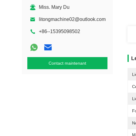
Miss. Mary Du
litongmachine02@outlook.com
+86--15395098502
L
Contact maintenant
Li
Ce
Li
F
N
M