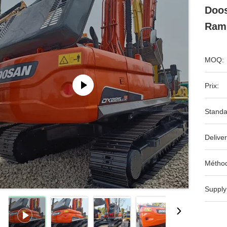
Doos
Ram
MOQ:
Prix:
Standa
Deliver
Méthod
Supply