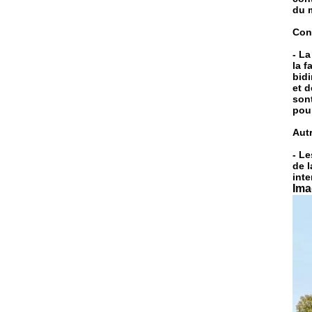
du m
Con
- La
la f
bidi
et 
sont
pour
Autr
- Le
de l
inte
Ima