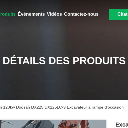
roduits
Événements
Vidéos
Contactez-nous
Citat
DÉTAILS DES PRODUITS
ion 120kw Doosan DX225 DX225LC-9 Excavateur à rampe d'occasion
Exca