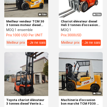
Meilleur vendeur TCM 30
Chariot élévateur diesel
3 tonnes moteur diesel
Heli 3 tonnes d'occasion,
Toutes les pièces
transmission manuelle de
MOQ:
1 ensemble
MOQ:
1
d'origine Excellentes
qualité industrielle, mât
Prix:
1000 USD Per UNIT
Prix:
3000USD
conditions de travail en
triplex orange, pneus
stock Prix bas Vente de
pleins, faible kilométrage
Meilleur prix
- Je ne sais
Meilleur prix
- Je ne sais
chariot élévateur
d'occasion
pas.
pas.
Aperçu
Produits
Vidéos
A Propos De
Nous
Toyota chariot élévateur
Machinerie d'occasion
3 tonnes diesel Vente à
bon marché TCM FD30 3