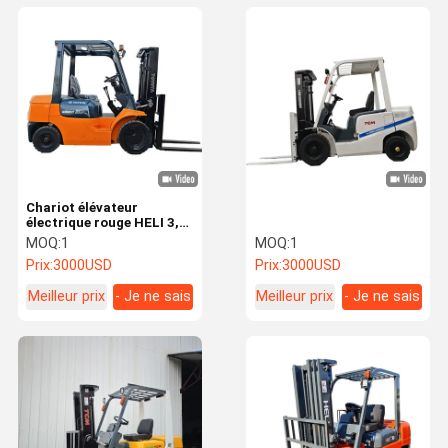
Chariot élévateur
électrique rouge HELI 3,5
tonnes, 4 mètres, avec
MOQ:
1
MOQ:
1
mât à deux étages, pour
Prix:
3000USD
Prix:
3000USD
l'entreposage logistique
Meilleur prix
- Je ne sais
Meilleur prix
- Je ne sais
pas.
pas.