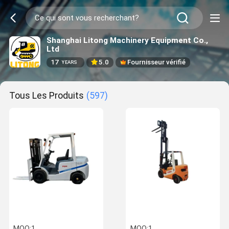
Shanghai Litong Machinery Equipment Co.,
Ltd
17
5.0
Fournisseur vérifié
YEARS
Tous Les Produits
(597)
MOQ:
1
MOQ:
1