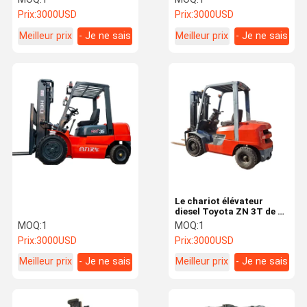
Prix:
3000USD
Prix:
3000USD
Meilleur prix
- Je ne sais
Meilleur prix
- Je ne sais
pas.
pas.
Le chariot élévateur
diesel Toyota ZN 3T de 3
tonnes d'occasion: un
MOQ:
1
MOQ:
1
outil éprouvé en matière
Prix:
3000USD
Prix:
3000USD
de robustesse et de
fiabilité industrielle
Meilleur prix
- Je ne sais
Meilleur prix
- Je ne sais
pas.
pas.